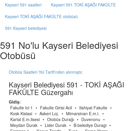
Kayseri 591 saatleri
Kayseri 591 TOKİ AŞAĞI FAKÜLTE
Kayseri TOKİ AŞAĞI FAKÜLTE otobüsü
591 Kayseri belediyesi
591 No'lu Kayseri Belediyesi
Otobüsü
Otobüs Saatleri Yol Tarifi'nden alınmıştır.
Kayseri Belediyesi 591 - TOKİ AŞAĞI
FAKÜLTE Güzergahı
Gidiş:
Fakulte Ici 1
•
Fakulte Girisi Acil
•
Ilahiyat Fakulte
•
Kosk Kislasi
•
Askeri Loj.
•
Mimarsinan E.m.l.
•
Kartal E.m.lisesi
•
Otobüs Durağı
•
Duvenonu
•
Meydan Durak
•
Lider Durak
•
B.belediye Duragi
•