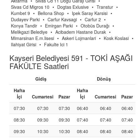
Aktarma
•
Sivas Cd 11 Dogu Garaji Girisi
•
Sivas Cd Migros 10
•
Dogtas Exlusive
•
Transtur
•
Kumbet 9
•
Bellona Shop
•
Ipek Saray Karsisi
•
Dudayev Parki
•
Carfur Kavsagi
•
Carfur 2
•
Konya Tandir
•
Emirgan Parki
•
Otobüs Durağı
•
Melikgazi Belediye
•
Acibadem Hastane Durak
•
Mimarsinan E.m.lisesi
•
Askeri Lojmanlari
•
Kosk Koslasi
•
Ilahiyat Girisi
•
Fakulte Ici 1
Kayseri Belediyesi 591 - TOKİ AŞAĞI
FAKÜLTE Saatleri
Gidiş
Dönüş
Hafta
Hafta
İçi
Cumartesi
Pazar
İçi
Cumartesi
Pazar
07:30
07:30
07:30
06:40
06:40
06:40
08:30
09:30
09:30
07:40
07:40
07:40
09:30
10:30
10:30
08:40
08:40
08:40