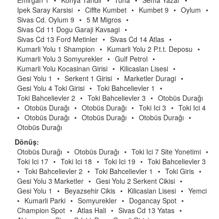
Emirgan 1
•
Konya Tandir
•
Tuna
•
Sema Yazar
•
Ipek Saray Karsisi
•
Ciffte Kumbet
•
Kumbet 9
•
Oylum
•
Sivas Cd. Oylum 9
•
5 M Migros
•
Sivas Cd 11 Dogu Garaji Kavsagi
•
Sivas Cd 13 Ford Metinler
•
Sivas Cd 14 Atlas
•
Kumarli Yolu 1 Shampion
•
Kumarli Yolu 2 P.t.t. Deposu
•
Kumarli Yolu 3 Somyurekler
•
Gulf Petrol
•
Kumarli Yolu Kocasinan Girisi
•
Kilicaslan Lisesi
•
Gesi Yolu 1
•
Serkent 1 Girisi
•
Marketler Duragi
•
Gesi Yolu 4 Toki Girisi
•
Toki Bahcelievler 1
•
Toki Bahcelievler 2
•
Toki Bahcelievler 3
•
Otobüs Durağı
•
Otobüs Durağı
•
Otobüs Durağı
•
Toki Ici 3
•
Toki Ici 4
•
Otobüs Durağı
•
Otobüs Durağı
•
Otobüs Durağı
•
Otobüs Durağı
Dönüş:
Otobüs Durağı
•
Otobüs Durağı
•
Toki Ici 7 Site Yonetimi
•
Toki Ici 17
•
Toki Ici 18
•
Toki Ici 19
•
Toki Bahcelievler 3
•
Toki Bahcelievler 2
•
Toki Bahcelievler 1
•
Toki Giris
•
Gesi Yolu 3 Marketler
•
Gesi Yolu 2 Serkent Cikisi
•
Gesi Yolu 1
•
Beyazsehir Cikis
•
Kilicaslan Lisesi
•
Yemci
•
Kumarli Parki
•
Somyurekler
•
Dogancay Spot
•
Champion Spot
•
Atlas Hali
•
Sivas Cd 13 Yatas
•