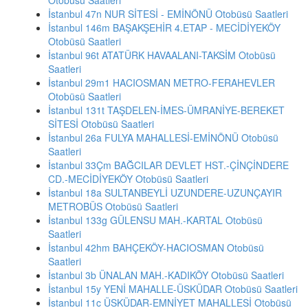
Otobüsü Saatleri
İstanbul 47n NUR SİTESİ - EMİNÖNÜ Otobüsü Saatleri
İstanbul 146m BAŞAKŞEHİR 4.ETAP - MECİDİYEKÖY
Otobüsü Saatleri
İstanbul 96t ATATÜRK HAVAALANI-TAKSİM Otobüsü
Saatleri
İstanbul 29m1 HACIOSMAN METRO-FERAHEVLER
Otobüsü Saatleri
İstanbul 131t TAŞDELEN-İMES-ÜMRANİYE-BEREKET
SİTESİ Otobüsü Saatleri
İstanbul 26a FULYA MAHALLESİ-EMİNÖNÜ Otobüsü
Saatleri
İstanbul 33Çm BAĞCILAR DEVLET HST.-ÇİNÇİNDERE
CD.-MECİDİYEKÖY Otobüsü Saatleri
İstanbul 18a SULTANBEYLİ UZUNDERE-UZUNÇAYIR
METROBÜS Otobüsü Saatleri
İstanbul 133g GÜLENSU MAH.-KARTAL Otobüsü
Saatleri
İstanbul 42hm BAHÇEKÖY-HACIOSMAN Otobüsü
Saatleri
İstanbul 3b ÜNALAN MAH.-KADIKÖY Otobüsü Saatleri
İstanbul 15y YENİ MAHALLE-ÜSKÜDAR Otobüsü Saatleri
İstanbul 11c ÜSKÜDAR-EMNİYET MAHALLESİ Otobüsü