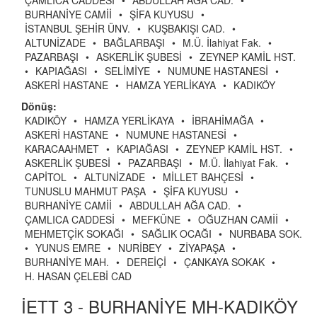
ÇAMLICA CADDESİ
•
ABDULLAH AĞA CAD.
•
BURHANİYE CAMİİ
•
ŞİFA KUYUSU
•
İSTANBUL ŞEHİR ÜNV.
•
KUŞBAKIŞI CAD.
•
ALTUNİZADE
•
BAĞLARBAŞI
•
M.Ü. İlahiyat Fak.
•
PAZARBAŞI
•
ASKERLİK ŞUBESİ
•
ZEYNEP KAMİL HST.
•
KAPIAĞASI
•
SELİMİYE
•
NUMUNE HASTANESİ
•
ASKERİ HASTANE
•
HAMZA YERLİKAYA
•
KADIKÖY
Dönüş:
KADIKÖY
•
HAMZA YERLİKAYA
•
İBRAHİMAĞA
•
ASKERİ HASTANE
•
NUMUNE HASTANESİ
•
KARACAAHMET
•
KAPIAĞASI
•
ZEYNEP KAMİL HST.
•
ASKERLİK ŞUBESİ
•
PAZARBAŞI
•
M.Ü. İlahiyat Fak.
•
CAPİTOL
•
ALTUNİZADE
•
MİLLET BAHÇESİ
•
TUNUSLU MAHMUT PAŞA
•
ŞİFA KUYUSU
•
BURHANİYE CAMİİ
•
ABDULLAH AĞA CAD.
•
ÇAMLICA CADDESİ
•
MEFKÜNE
•
OĞUZHAN CAMİİ
•
MEHMETÇİK SOKAĞI
•
SAĞLIK OCAĞI
•
NURBABA SOK.
•
YUNUS EMRE
•
NURİBEY
•
ZİYAPAŞA
•
BURHANİYE MAH.
•
DEREİÇİ
•
ÇANKAYA SOKAK
•
H. HASAN ÇELEBİ CAD
İETT 3 - BURHANİYE MH-KADIKÖY