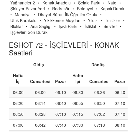
Yağhaneler 2
•
Konak Anadolu
•
Şelale Parkı
•
Nato
•
Şirinyer Pazar Yeri
•
Redresör
•
Betonyol
•
Kapalı Durak
•
Manolya
•
Dirayet Süren İlk Öğretim Okulu
•
Ufuk Karakolu
•
Yıkıkkemer Meydan
•
Yıldız
•
Telsizler
•
Bloklar
•
Ana Sağlığı
•
Işıklı Parkı
•
İstiklal
•
Selviler
•
İşçievleri Son Durak
ESHOT 72 - İŞÇİEVLERİ - KONAK
Saatleri
Gidiş
Dönüş
Hafta
Hafta
İçi
Cumartesi
Pazar
İçi
Cumartesi
Pazar
06:00
06:00
06:10
06:30
06:36
06:40
06:20
06:14
06:40
06:55
06:50
07:10
06:50
06:28
07:10
07:15
07:02
07:40
07:00
06:42
07:40
07:30
07:18
08:10