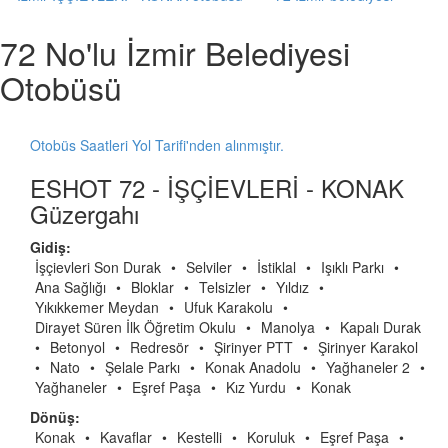
72 No'lu İzmir Belediyesi
Otobüsü
Otobüs Saatleri Yol Tarifi'nden alınmıştır.
ESHOT 72 - İŞÇİEVLERİ - KONAK
Güzergahı
Gidiş:
İşçievleri Son Durak
•
Selviler
•
İstiklal
•
Işıklı Parkı
•
Ana Sağlığı
•
Bloklar
•
Telsizler
•
Yıldız
•
Yıkıkkemer Meydan
•
Ufuk Karakolu
•
Dirayet Süren İlk Öğretim Okulu
•
Manolya
•
Kapalı Durak
•
Betonyol
•
Redresör
•
Şirinyer PTT
•
Şirinyer Karakol
•
Nato
•
Şelale Parkı
•
Konak Anadolu
•
Yağhaneler 2
•
Yağhaneler
•
Eşref Paşa
•
Kız Yurdu
•
Konak
Dönüş:
Konak
•
Kavaflar
•
Kestelli
•
Koruluk
•
Eşref Paşa
•