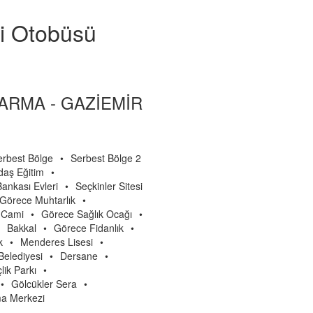
si Otobüsü
ARMA - GAZİEMİR
erbest Bölge
•
Serbest Bölge 2
aş Eğitim
•
ankası Evleri
•
Seçkinler Sitesi
Görece Muhtarlık
•
 Cami
•
Görece Sağlık Ocağı
•
Bakkal
•
Görece Fidanlık
•
k
•
Menderes Lisesi
•
elediyesi
•
Dersane
•
lik Parkı
•
•
Gölcükler Sera
•
a Merkezi