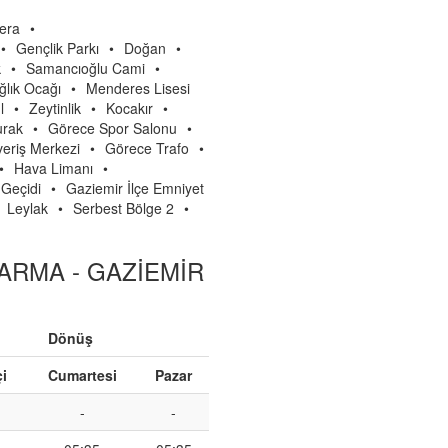
era
•
•
Gençlik Parkı
•
Doğan
•
k
•
Samancıoğlu Cami
•
lık Ocağı
•
Menderes Lisesi
l
•
Zeytinlik
•
Kocakır
•
urak
•
Görece Spor Salonu
•
veriş Merkezi
•
Görece Trafo
•
•
Hava Limanı
•
 Geçidi
•
Gaziemir İlçe Emniyet
Leylak
•
Serbest Bölge 2
•
ARMA - GAZİEMİR
Dönüş
çi
Cumartesi
Pazar
-
-