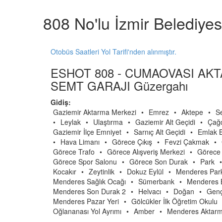
808 No'lu İzmir Belediye
Otobüs Saatleri Yol Tarifi'nden alınmıştır.
ESHOT 808 - CUMAOVASI AKT
SEMT GARAJI Güzergahı
Gidiş:
Gaziemir Aktarma Merkezi
•
Emrez
•
Aktepe
•
S
•
Leylak
•
Ulaştırma
•
Gaziemir Alt Geçidi
•
Çağd
Gaziemir İlçe Emniyet
•
Sarnıç Alt Geçidi
•
Emlak B
•
Hava Limanı
•
Görece Çıkış
•
Fevzi Çakmak
•
Görece Trafo
•
Görece Alışveriş Merkezi
•
Görece
Görece Spor Salonu
•
Görece Son Durak
•
Park
•
Kocakır
•
Zeytinlik
•
Dokuz Eylül
•
Menderes Par
Menderes Sağlık Ocağı
•
Sümerbank
•
Menderes B
Menderes Son Durak 2
•
Helvacı
•
Doğan
•
Genç
Menderes Pazar Yeri
•
Gölcükler İlk Öğretim Okulu
Oğlananası Yol Ayrımı
•
Amber
•
Menderes Aktarm