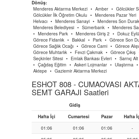
Dönüş:
Menderes Aktarma Merkezi
•
Amber
•
Gölcükler S
Gölcükler İlk Öğretim Okulu
•
Menderes Pazar Yeri
Helvacı
•
Menderes Sanayi
•
Menderes Son Dura
Menderes Belediyesi
•
Sümerbank
•
Menderes Sağ
•
Menderes Park
•
Menderes Giriş 2
•
Dokuz Eylü
Görece Fidanlık
•
Bakkal
•
Park
•
Görece Son D
Görece Sağlık Ocağı
•
Görece Cami
•
Görece Alış
Görece Muhtarlık
•
Fevzi Çakmak
•
Görece Çıkış
Seçkinler Sitesi
•
Emlak Bankası Evleri
•
Sarnıç Alt
•
Çağdaş Eğitim
•
Askeri Lojmanlar
•
Ulaştırma
•
Aktepe
•
Gaziemir Aktarma Merkezi
ESHOT 808 - CUMAOVASI AKT
SEMT GARAJI Saatleri
Gidiş
Hafta İçi
Cumartesi
Pazar
Hafta İ
01:06
01:06
01:06
-