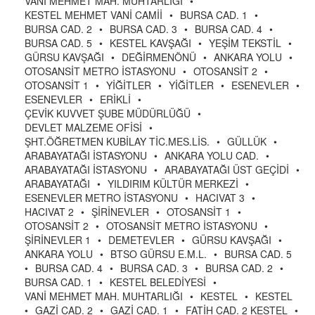
VANİ MEHMET MAH. MUHTARLIĞI
•
KESTEL MEHMET VANİ CAMİİ
•
BURSA CAD. 1
•
BURSA CAD. 2
•
BURSA CAD. 3
•
BURSA CAD. 4
•
BURSA CAD. 5
•
KESTEL KAVŞAĞI
•
YEŞİM TEKSTİL
•
GÜRSU KAVŞAĞI
•
DEĞİRMENÖNÜ
•
ANKARA YOLU
•
OTOSANSİT METRO İSTASYONU
•
OTOSANSİT 2
•
OTOSANSİT 1
•
YİĞİTLER
•
YİĞİTLER
•
ESENEVLER
•
ESENEVLER
•
ERİKLİ
•
ÇEVİK KUVVET ŞUBE MÜDÜRLÜĞÜ
•
DEVLET MALZEME OFİSİ
•
ŞHT.ÖĞRETMEN KUBİLAY TİC.MES.LİS.
•
GÜLLÜK
•
ARABAYATAĞI İSTASYONU
•
ANKARA YOLU CAD.
•
ARABAYATAĞI İSTASYONU
•
ARABAYATAĞI ÜST GEÇİDİ
•
ARABAYATAĞI
•
YILDIRIM KÜLTÜR MERKEZİ
•
ESENEVLER METRO İSTASYONU
•
HACIVAT 3
•
HACIVAT 2
•
ŞİRİNEVLER
•
OTOSANSİT 1
•
OTOSANSİT 2
•
OTOSANSİT METRO İSTASYONU
•
ŞİRİNEVLER 1
•
DEMETEVLER
•
GÜRSU KAVŞAĞI
•
ANKARA YOLU
•
BTSO GÜRSU E.M.L.
•
BURSA CAD. 5
•
BURSA CAD. 4
•
BURSA CAD. 3
•
BURSA CAD. 2
•
BURSA CAD. 1
•
KESTEL BELEDİYESİ
•
VANİ MEHMET MAH. MUHTARLIĞI
•
KESTEL
•
KESTEL
•
GAZİ CAD. 2
•
GAZİ CAD. 1
•
FATİH CAD. 2 KESTEL
•