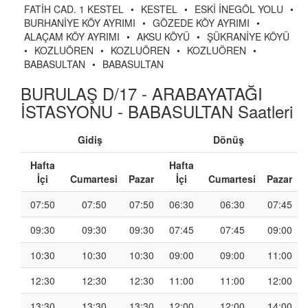
FATİH CAD. 1 KESTEL
•
KESTEL
•
ESKİ İNEGÖL YOLU
•
BURHANİYE KÖY AYRIMI
•
GÖZEDE KÖY AYRIMI
•
ALAÇAM KÖY AYRIMI
•
AKSU KÖYÜ
•
ŞÜKRANİYE KÖYÜ
•
KOZLUÖREN
•
KOZLUÖREN
•
KOZLUÖREN
•
BABASULTAN
•
BABASULTAN
BURULAŞ D/17 - ARABAYATAĞI
İSTASYONU - BABASULTAN Saatleri
Gidiş
Dönüş
Hafta
Hafta
İçi
Cumartesi
Pazar
İçi
Cumartesi
Pazar
07:50
07:50
07:50
06:30
06:30
07:45
09:30
09:30
09:30
07:45
07:45
09:00
10:30
10:30
10:30
09:00
09:00
11:00
12:30
12:30
12:30
11:00
11:00
12:00
13:30
13:30
13:30
12:00
12:00
14:00