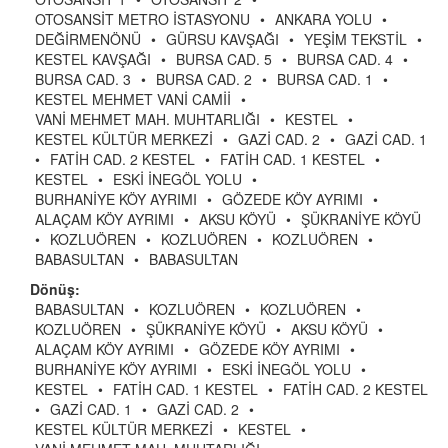
OTOSANSİT METRO İSTASYONU
•
ANKARA YOLU
•
DEĞİRMENÖNÜ
•
GÜRSU KAVŞAĞI
•
YEŞİM TEKSTİL
•
KESTEL KAVŞAĞI
•
BURSA CAD. 5
•
BURSA CAD. 4
•
BURSA CAD. 3
•
BURSA CAD. 2
•
BURSA CAD. 1
•
KESTEL MEHMET VANİ CAMİİ
•
VANİ MEHMET MAH. MUHTARLIĞI
•
KESTEL
•
KESTEL KÜLTÜR MERKEZİ
•
GAZİ CAD. 2
•
GAZİ CAD. 1
•
FATİH CAD. 2 KESTEL
•
FATİH CAD. 1 KESTEL
•
KESTEL
•
ESKİ İNEGÖL YOLU
•
BURHANİYE KÖY AYRIMI
•
GÖZEDE KÖY AYRIMI
•
ALAÇAM KÖY AYRIMI
•
AKSU KÖYÜ
•
ŞÜKRANİYE KÖYÜ
•
KOZLUÖREN
•
KOZLUÖREN
•
KOZLUÖREN
•
BABASULTAN
•
BABASULTAN
Dönüş:
BABASULTAN
•
KOZLUÖREN
•
KOZLUÖREN
•
KOZLUÖREN
•
ŞÜKRANİYE KÖYÜ
•
AKSU KÖYÜ
•
ALAÇAM KÖY AYRIMI
•
GÖZEDE KÖY AYRIMI
•
BURHANİYE KÖY AYRIMI
•
ESKİ İNEGÖL YOLU
•
KESTEL
•
FATİH CAD. 1 KESTEL
•
FATİH CAD. 2 KESTEL
•
GAZİ CAD. 1
•
GAZİ CAD. 2
•
KESTEL KÜLTÜR MERKEZİ
•
KESTEL
•