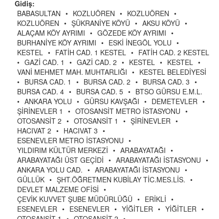
Gidiş:
BABASULTAN
•
KOZLUÖREN
•
KOZLUÖREN
•
KOZLUÖREN
•
ŞÜKRANİYE KÖYÜ
•
AKSU KÖYÜ
•
ALAÇAM KÖY AYRIMI
•
GÖZEDE KÖY AYRIMI
•
BURHANİYE KÖY AYRIMI
•
ESKİ İNEGÖL YOLU
•
KESTEL
•
FATİH CAD. 1 KESTEL
•
FATİH CAD. 2 KESTEL
•
GAZİ CAD. 1
•
GAZİ CAD. 2
•
KESTEL
•
KESTEL
•
VANİ MEHMET MAH. MUHTARLIĞI
•
KESTEL BELEDİYESİ
•
BURSA CAD. 1
•
BURSA CAD. 2
•
BURSA CAD. 3
•
BURSA CAD. 4
•
BURSA CAD. 5
•
BTSO GÜRSU E.M.L.
•
ANKARA YOLU
•
GÜRSU KAVŞAĞI
•
DEMETEVLER
•
ŞİRİNEVLER 1
•
OTOSANSİT METRO İSTASYONU
•
OTOSANSİT 2
•
OTOSANSİT 1
•
ŞİRİNEVLER
•
HACIVAT 2
•
HACIVAT 3
•
ESENEVLER METRO İSTASYONU
•
YILDIRIM KÜLTÜR MERKEZİ
•
ARABAYATAĞI
•
ARABAYATAĞI ÜST GEÇİDİ
•
ARABAYATAĞI İSTASYONU
•
ANKARA YOLU CAD.
•
ARABAYATAĞI İSTASYONU
•
GÜLLÜK
•
ŞHT.ÖĞRETMEN KUBİLAY TİC.MES.LİS.
•
DEVLET MALZEME OFİSİ
•
ÇEVİK KUVVET ŞUBE MÜDÜRLÜĞÜ
•
ERİKLİ
•
ESENEVLER
•
ESENEVLER
•
YİĞİTLER
•
YİĞİTLER
•
OTOSANSİT 1
•
OTOSANSİT 2
•