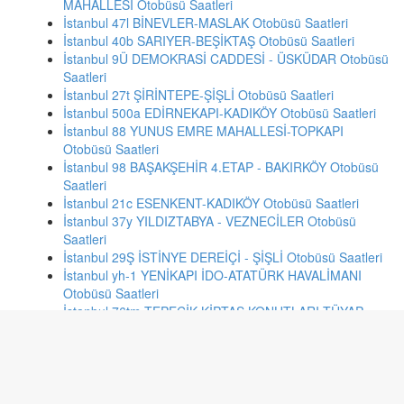
MAHALLESİ Otobüsü Saatleri
İstanbul 47l BİNEVLER-MASLAK Otobüsü Saatleri
İstanbul 40b SARIYER-BEŞİKTAŞ Otobüsü Saatleri
İstanbul 9Ü DEMOKRASİ CADDESİ - ÜSKÜDAR Otobüsü
Saatleri
İstanbul 27t ŞİRİNTEPE-ŞİŞLİ Otobüsü Saatleri
İstanbul 500a EDİRNEKAPI-KADIKÖY Otobüsü Saatleri
İstanbul 88 YUNUS EMRE MAHALLESİ-TOPKAPI
Otobüsü Saatleri
İstanbul 98 BAŞAKŞEHİR 4.ETAP - BAKIRKÖY Otobüsü
Saatleri
İstanbul 21c ESENKENT-KADIKÖY Otobüsü Saatleri
İstanbul 37y YILDIZTABYA - VEZNECİLER Otobüsü
Saatleri
İstanbul 29Ş İSTİNYE DEREİÇİ - ŞİŞLİ Otobüsü Saatleri
İstanbul yh-1 YENİKAPI İDO-ATATÜRK HAVALİMANI
Otobüsü Saatleri
İstanbul 76tm TEPECİK KİPTAŞ KONUTLARI-TÜYAP
Otobüsü Saatleri
Ankara 567 ELVANKENT-KIZILAY(AYYILDIZ) Otobüsü
Saatleri
Ankara 490-3 KALECİK-ULUS(ÖTA) Otobüsü Saatleri
Ankara 339-3 EGE MH.-BEŞTEPE(ÖHO) Otobüsü