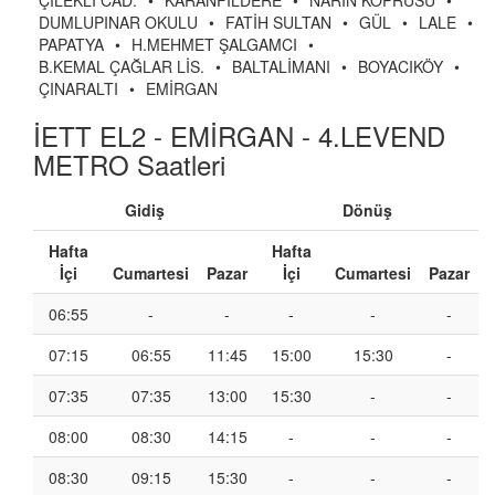
ÇİLEKLİ CAD.
•
KARANFİLDERE
•
NARİN KÖPRÜSÜ
•
DUMLUPINAR OKULU
•
FATİH SULTAN
•
GÜL
•
LALE
•
PAPATYA
•
H.MEHMET ŞALGAMCI
•
B.KEMAL ÇAĞLAR LİS.
•
BALTALİMANI
•
BOYACIKÖY
•
ÇINARALTI
•
EMİRGAN
İETT EL2 - EMİRGAN - 4.LEVEND
METRO Saatleri
Gidiş
Dönüş
Hafta
Hafta
İçi
Cumartesi
Pazar
İçi
Cumartesi
Pazar
06:55
-
-
-
-
-
07:15
06:55
11:45
15:00
15:30
-
07:35
07:35
13:00
15:30
-
-
08:00
08:30
14:15
-
-
-
08:30
09:15
15:30
-
-
-