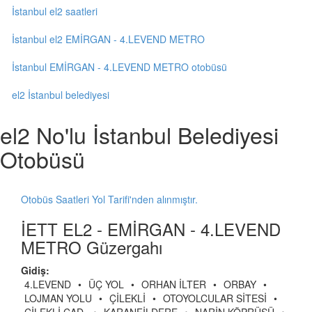
İstanbul el2 saatleri
İstanbul el2 EMİRGAN - 4.LEVEND METRO
İstanbul EMİRGAN - 4.LEVEND METRO otobüsü
el2 İstanbul belediyesi
el2 No'lu İstanbul Belediyesi
Otobüsü
Otobüs Saatleri Yol Tarifi'nden alınmıştır.
İETT EL2 - EMİRGAN - 4.LEVEND
METRO Güzergahı
Gidiş:
4.LEVEND
•
ÜÇ YOL
•
ORHAN İLTER
•
ORBAY
•
LOJMAN YOLU
•
ÇİLEKLİ
•
OTOYOLCULAR SİTESİ
•