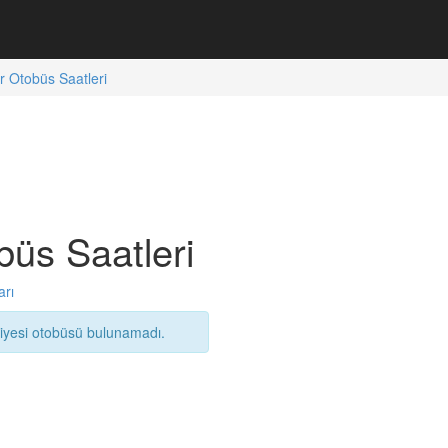
ir Otobüs Saatleri
büs Saatleri
arı
diyesi otobüsü bulunamadı.