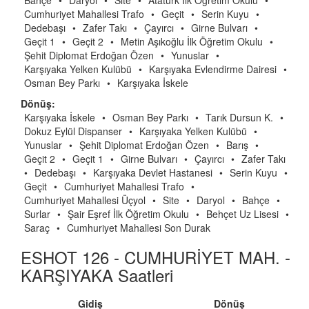
Bahçe
•
Daryol
•
Site
•
Atatürk İlk Öğretim Okulu
•
Cumhuriyet Mahallesi Trafo
•
Geçit
•
Serin Kuyu
•
Dedebaşı
•
Zafer Takı
•
Çayırcı
•
Girne Bulvarı
•
Geçit 1
•
Geçit 2
•
Metin Aşıkoğlu İlk Öğretim Okulu
•
Şehit Diplomat Erdoğan Özen
•
Yunuslar
•
Karşıyaka Yelken Kulübü
•
Karşıyaka Evlendirme Dairesi
•
Osman Bey Parkı
•
Karşıyaka İskele
Dönüş:
Karşıyaka İskele
•
Osman Bey Parkı
•
Tarık Dursun K.
•
Dokuz Eylül Dispanser
•
Karşıyaka Yelken Kulübü
•
Yunuslar
•
Şehit Diplomat Erdoğan Özen
•
Barış
•
Geçit 2
•
Geçit 1
•
Girne Bulvarı
•
Çayırcı
•
Zafer Takı
•
Dedebaşı
•
Karşıyaka Devlet Hastanesi
•
Serin Kuyu
•
Geçit
•
Cumhuriyet Mahallesi Trafo
•
Cumhuriyet Mahallesi Üçyol
•
Site
•
Daryol
•
Bahçe
•
Surlar
•
Şair Eşref İlk Öğretim Okulu
•
Behçet Uz Lisesi
•
Saraç
•
Cumhuriyet Mahallesi Son Durak
ESHOT 126 - CUMHURİYET MAH. -
KARŞIYAKA Saatleri
Gidiş
Dönüş