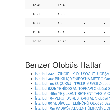
15:40
15:40
-
-
16:50
16:50
-
-
18:00
18:00
-
-
19:10
19:10
-
-
20:20
20:20
-
-
Benzer Otobüs Hatları
İstanbul 34z-1 ZİNCİRLİKUYU-SÖĞÜTLÜÇEŞME 
İstanbul 402 BİNKILIÇ-YENİBOSNA METRO Otob
İstanbul 15e KÜÇÜKSU - TEKKE MEVKİİ Otobüsü
İstanbul 522b YENİDOĞAN-TOPKAPI Otobüsü Sa
İstanbul 145m YEŞİLKENT-BEYKENT-TAKSİM Ot
İstanbul 16v VERGİ DAİRESİ-KARTAL Otobüsü S
İstanbul 80 YEDİKULE - EMİNÖNÜ Otobüsü Saat
İstanbul 10m KADIKÖY-ATAKENT-ÜMRANİYE DE