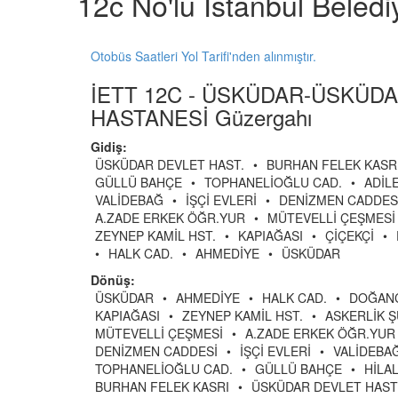
12c No'lu İstanbul Beled
Otobüs Saatleri Yol Tarifi'nden alınmıştır.
İETT 12C - ÜSKÜDAR-ÜSKÜD
HASTANESİ Güzergahı
Gidiş:
ÜSKÜDAR DEVLET HAST.
•
BURHAN FELEK KASR
GÜLLÜ BAHÇE
•
TOPHANELİOĞLU CAD.
•
ADİL
VALİDEBAĞ
•
İŞÇİ EVLERİ
•
DENİZMEN CADDES
A.ZADE ERKEK ÖĞR.YUR
•
MÜTEVELLİ ÇEŞMESİ
ZEYNEP KAMİL HST.
•
KAPIAĞASI
•
ÇİÇEKÇİ
•
•
HALK CAD.
•
AHMEDİYE
•
ÜSKÜDAR
Dönüş:
ÜSKÜDAR
•
AHMEDİYE
•
HALK CAD.
•
DOĞAN
KAPIAĞASI
•
ZEYNEP KAMİL HST.
•
ASKERLİK Ş
MÜTEVELLİ ÇEŞMESİ
•
A.ZADE ERKEK ÖĞR.YUR
DENİZMEN CADDESİ
•
İŞÇİ EVLERİ
•
VALİDEBA
TOPHANELİOĞLU CAD.
•
GÜLLÜ BAHÇE
•
HİLA
BURHAN FELEK KASRI
•
ÜSKÜDAR DEVLET HAST