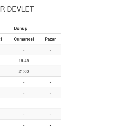
AR DEVLET
Dönüş
çi
Cumartesi
Pazar
-
-
19:45
-
21:00
-
-
-
-
-
-
-
-
-
-
-