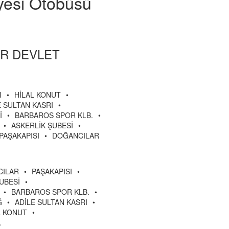
iyesi Otobüsü
AR DEVLET
I
•
HİLAL KONUT
•
E SULTAN KASRI
•
İ
•
BARBAROS SPOR KLB.
•
•
ASKERLİK ŞUBESİ
•
PAŞAKAPISI
•
DOĞANCILAR
CILAR
•
PAŞAKAPISI
•
UBESİ
•
•
BARBAROS SPOR KLB.
•
Ğ
•
ADİLE SULTAN KASRI
•
L KONUT
•
.