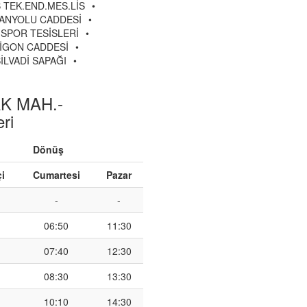
 TEK.END.MES.LİS
•
ANYOLU CADDESİ
•
SPOR TESİSLERİ
•
İGON CADDESİ
•
İLVADİ SAPAĞI
•
K MAH.-
ri
Dönüş
çi
Cumartesi
Pazar
-
-
06:50
11:30
07:40
12:30
08:30
13:30
10:10
14:30