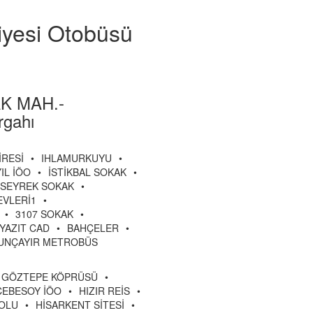
iyesi Otobüsü
K MAH.-
gahı
İRESİ
•
IHLAMURKUYU
•
YIL İÖO
•
İSTİKBAL SOKAK
•
SEYREK SOKAK
•
EVLERİ1
•
•
3107 SOKAK
•
EYAZIT CAD
•
BAHÇELER
•
UNÇAYIR METROBÜS
GÖZTEPE KÖPRÜSÜ
•
CEBESOY İÖO
•
HIZIR REİS
•
OLU
•
HİSARKENT SİTESİ
•