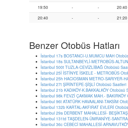
19:50
-
-
20:40
20:40
-
-
21:20
Benzer Otobüs Hatları
İstanbul 17s BOSTANCI-U.MUMCU MAH Otobüsü
İstanbul 18s SULTANBEYLİ-METROBÜS-ALTUNİ
İstanbul 500t TUZLA-CEVİZLİBAĞ Otobüsü Saat
İstanbul 25İ İSTİNYE İSKELE - METROBÜS Otob
İstanbul 25h HACIOSMAN METRO-SARIYER-HA
İstanbul 27t ŞİRİNTEPE-ŞİŞLİ Otobüsü Saatleri
İstanbul 21b KADIKÖY-K.BAKKALKÖY Otobüsü Sa
İstanbul 98k FEVZİ ÇAKMAK MAH.- BAKIRKÖY O
İstanbul 96t ATATÜRK HAVAALANI-TAKSİM Otobü
İstanbul 132b KARTAL-AKFIRAT EVLERİ Otobüsü
İstanbul 29a DERBENT MAHALLESİ- BEŞİKTAŞ O
İstanbul 131td TAŞDELEN-ÜMRANİYE-SANTRAL 
İstanbul 36c CEBECİ MAHALLESİ-ARNAVUTKÖY