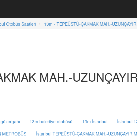
bul Otobüs Saatleri
13m - TEPEÜSTÜ-ÇAKMAK MAH.-UZUNÇAYIR 
ÇAKMAK MAH.-UZUNÇAYI
güzergahı
13m belediye otobüsü
13m İstanbul
İstanbul 
IR METROBÜS
İstanbul TEPEÜSTÜ-ÇAKMAK MAH.-UZUNÇAYIR 