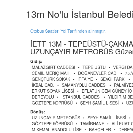
13m No'lu İstanbul Beled
Otobüs Saatleri Yol Tarifi'nden alınmıştır.
İETT 13M - TEPEÜSTÜ-ÇAKMA
UZUNÇAYIR METROBÜS Güzer
Gidiş:
MALAZGİRT CADDESİ
•
TEPE ÜSTÜ
•
VERGİ DA
CEMİL MERİÇ MAH.
•
DOĞANEVLER CAD.
•
75.
GENÇTÜRK SOKAK
•
İTFAİYE
•
SEVGİ PARKI
•
İKBAL CAD.
•
SAMANYOLU CADDESİ
•
PALMİYE
ERKUT SOYAK LİSESİ
•
EFLATUN CEM GÜNEY İÖ
DEREYOLU
•
İSTANBUL CADDESİ
•
YILDIRIM B
GÖZTEPE KÖPRÜSÜ
•
ŞEYH ŞAMİL LİSESİ
•
UZ
Dönüş:
UZUNÇAYIR METROBÜS
•
ŞEYH ŞAMİL LİSESİ
•
GÖZTEPE KÖPRÜSÜ
•
TAMİRHANE
•
ALİ FUAT 
M.KEMAL ANADOLU LİSE
•
BAHÇELER
•
DEREY