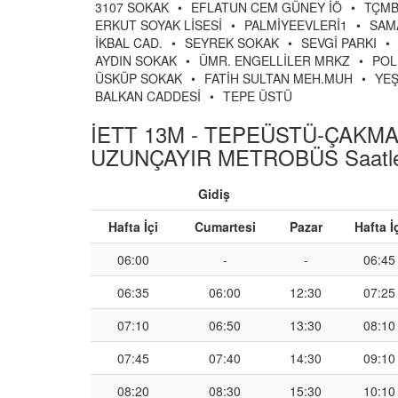
3107 SOKAK
•
EFLATUN CEM GÜNEY İÖ
•
TÇMB
ERKUT SOYAK LİSESİ
•
PALMİYEEVLERİ1
•
SAM
İKBAL CAD.
•
SEYREK SOKAK
•
SEVGİ PARKI
•
AYDIN SOKAK
•
ÜMR. ENGELLİLER MRKZ
•
POL
ÜSKÜP SOKAK
•
FATİH SULTAN MEH.MUH
•
YEŞ
BALKAN CADDESİ
•
TEPE ÜSTÜ
İETT 13M - TEPEÜSTÜ-ÇAKMA
UZUNÇAYIR METROBÜS Saatle
Gidiş
Hafta İçi
Cumartesi
Pazar
Hafta İ
06:00
-
-
06:45
06:35
06:00
12:30
07:25
07:10
06:50
13:30
08:10
07:45
07:40
14:30
09:10
08:20
08:30
15:30
10:10