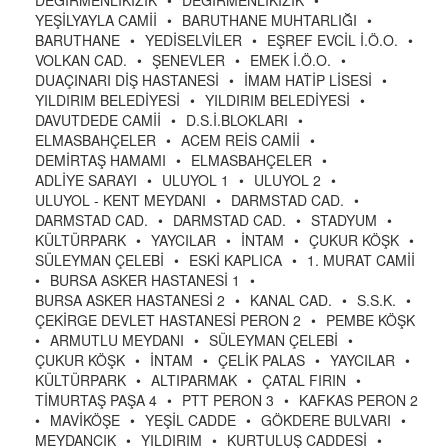
DEGİRMENLİKIZIK
•
DEGİRMENLİKIZIK
•
YEŞİLYAYLA CAMİİ
•
BARUTHANE MUHTARLIĞI
•
BARUTHANE
•
YEDİSELVİLER
•
EŞREF EVCİL İ.Ö.O.
•
VOLKAN CAD.
•
ŞENEVLER
•
EMEK İ.Ö.O.
•
DUAÇINARI DİŞ HASTANESİ
•
İMAM HATİP LİSESİ
•
YILDIRIM BELEDİYESİ
•
YILDIRIM BELEDİYESİ
•
DAVUTDEDE CAMİİ
•
D.S.İ.BLOKLARI
•
ELMASBAHÇELER
•
ACEM REİS CAMİİ
•
DEMİRTAŞ HAMAMI
•
ELMASBAHÇELER
•
ADLİYE SARAYI
•
ULUYOL 1
•
ULUYOL 2
•
ULUYOL - KENT MEYDANI
•
DARMSTAD CAD.
•
DARMSTAD CAD.
•
DARMSTAD CAD.
•
STADYUM
•
KÜLTÜRPARK
•
YAYCILAR
•
İNTAM
•
ÇUKUR KÖŞK
•
SÜLEYMAN ÇELEBİ
•
ESKİ KAPLICA
•
1. MURAT CAMİİ
•
BURSA ASKER HASTANESİ 1
•
BURSA ASKER HASTANESİ 2
•
KANAL CAD.
•
S.S.K.
•
ÇEKİRGE DEVLET HASTANESİ PERON 2
•
PEMBE KÖŞK
•
ARMUTLU MEYDANI
•
SÜLEYMAN ÇELEBİ
•
ÇUKUR KÖŞK
•
İNTAM
•
ÇELİK PALAS
•
YAYCILAR
•
KÜLTÜRPARK
•
ALTIPARMAK
•
ÇATAL FIRIN
•
TİMURTAŞ PAŞA 4
•
PTT PERON 3
•
KAFKAS PERON 2
•
MAVİKÖŞE
•
YEŞİL CADDE
•
GÖKDERE BULVARI
•
MEYDANCIK
•
YILDIRIM
•
KURTULUŞ CADDESİ
•