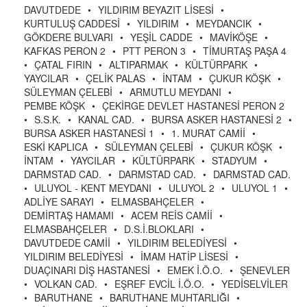
DAVUTDEDE
•
YILDIRIM BEYAZIT LİSESİ
•
KURTULUŞ CADDESİ
•
YILDIRIM
•
MEYDANCIK
•
GÖKDERE BULVARI
•
YEŞİL CADDE
•
MAVİKÖŞE
•
KAFKAS PERON 2
•
PTT PERON 3
•
TİMURTAŞ PAŞA 4
•
ÇATAL FIRIN
•
ALTIPARMAK
•
KÜLTÜRPARK
•
YAYCILAR
•
ÇELİK PALAS
•
İNTAM
•
ÇUKUR KÖŞK
•
SÜLEYMAN ÇELEBİ
•
ARMUTLU MEYDANI
•
PEMBE KÖŞK
•
ÇEKİRGE DEVLET HASTANESİ PERON 2
•
S.S.K.
•
KANAL CAD.
•
BURSA ASKER HASTANESİ 2
•
BURSA ASKER HASTANESİ 1
•
1. MURAT CAMİİ
•
ESKİ KAPLICA
•
SÜLEYMAN ÇELEBİ
•
ÇUKUR KÖŞK
•
İNTAM
•
YAYCILAR
•
KÜLTÜRPARK
•
STADYUM
•
DARMSTAD CAD.
•
DARMSTAD CAD.
•
DARMSTAD CAD.
•
ULUYOL - KENT MEYDANI
•
ULUYOL 2
•
ULUYOL 1
•
ADLİYE SARAYI
•
ELMASBAHÇELER
•
DEMİRTAŞ HAMAMI
•
ACEM REİS CAMİİ
•
ELMASBAHÇELER
•
D.S.İ.BLOKLARI
•
DAVUTDEDE CAMİİ
•
YILDIRIM BELEDİYESİ
•
YILDIRIM BELEDİYESİ
•
İMAM HATİP LİSESİ
•
DUAÇINARI DİŞ HASTANESİ
•
EMEK İ.Ö.O.
•
ŞENEVLER
•
VOLKAN CAD.
•
EŞREF EVCİL İ.Ö.O.
•
YEDİSELVİLER
•
BARUTHANE
•
BARUTHANE MUHTARLIĞI
•