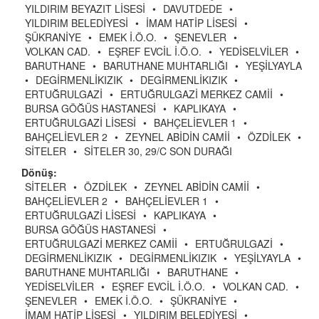
YILDIRIM BEYAZIT LİSESİ
•
DAVUTDEDE
•
YILDIRIM BELEDİYESİ
•
İMAM HATİP LİSESİ
•
ŞÜKRANİYE
•
EMEK İ.Ö.O.
•
ŞENEVLER
•
VOLKAN CAD.
•
EŞREF EVCİL İ.Ö.O.
•
YEDİSELVİLER
•
BARUTHANE
•
BARUTHANE MUHTARLIĞI
•
YEŞİLYAYLA
•
DEGİRMENLİKIZIK
•
DEGİRMENLİKIZIK
•
ERTUĞRULGAZİ
•
ERTUĞRULGAZİ MERKEZ CAMİİ
•
BURSA GÖĞÜS HASTANESİ
•
KAPLIKAYA
•
ERTUĞRULGAZİ LİSESİ
•
BAHÇELİEVLER 1
•
BAHÇELİEVLER 2
•
ZEYNEL ABİDİN CAMİİ
•
ÖZDİLEK
•
SİTELER
•
SİTELER 30, 29/C SON DURAĞI
Dönüş:
SİTELER
•
ÖZDİLEK
•
ZEYNEL ABİDİN CAMİİ
•
BAHÇELİEVLER 2
•
BAHÇELİEVLER 1
•
ERTUĞRULGAZİ LİSESİ
•
KAPLIKAYA
•
BURSA GÖĞÜS HASTANESİ
•
ERTUĞRULGAZİ MERKEZ CAMİİ
•
ERTUĞRULGAZİ
•
DEGİRMENLİKIZIK
•
DEGİRMENLİKIZIK
•
YEŞİLYAYLA
•
BARUTHANE MUHTARLIĞI
•
BARUTHANE
•
YEDİSELVİLER
•
EŞREF EVCİL İ.Ö.O.
•
VOLKAN CAD.
•
ŞENEVLER
•
EMEK İ.Ö.O.
•
ŞÜKRANİYE
•
İMAM HATİP LİSESİ
•
YILDIRIM BELEDİYESİ
•