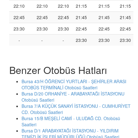
22:10
22:10
22:10
21:15
21:15
21:15
22:45
22:45
22:45
21:45
21:45
21:45
23:30
23:30
23:30
22:45
22:45
22:45
-
-
-
23:30
23:30
23:30
Benzer Otobüs Hatları
Bursa 43/H ÖĞRENCİ YURTLARI - ŞEHİRLER ARASI
OTOBÜS TERMİNALİ Otobüsü Saatleri
Bursa D/20 ORHANİYE - ARABAYATAĞI İSTASYONU
Otobüsü Saatleri
Bursa 7/A KÜÇÜK SANAYİ İSTASYONU - CUMHURİYET
CD. Otobüsü Saatleri
Bursa 15/B MEŞELİ CAMİ - ULUDAĞ CD. Otobüsü
Saatleri
Bursa D/1 ARABAYATAĞI İSTASYONU - YILDIRIM
TEMİZLİK İŞLERİ MÜDÜRLÜĞÜ Otobüsü Saatleri