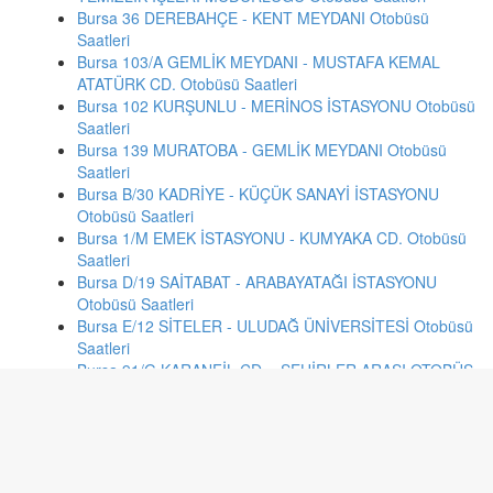
Bursa 36 DEREBAHÇE - KENT MEYDANI Otobüsü
Saatleri
Bursa 103/A GEMLİK MEYDANI - MUSTAFA KEMAL
ATATÜRK CD. Otobüsü Saatleri
Bursa 102 KURŞUNLU - MERİNOS İSTASYONU Otobüsü
Saatleri
Bursa 139 MURATOBA - GEMLİK MEYDANI Otobüsü
Saatleri
Bursa B/30 KADRİYE - KÜÇÜK SANAYİ İSTASYONU
Otobüsü Saatleri
Bursa 1/M EMEK İSTASYONU - KUMYAKA CD. Otobüsü
Saatleri
Bursa D/19 SAİTABAT - ARABAYATAĞI İSTASYONU
Otobüsü Saatleri
Bursa E/12 SİTELER - ULUDAĞ ÜNİVERSİTESİ Otobüsü
Saatleri
Bursa 91/G KARANFİL CD. - ŞEHİRLER ARASI OTOBÜS
TERMİNALİ Otobüsü Saatleri
Bursa 15/D ALEMDAR - BURSA DEVLET HASTANESİ
Otobüsü Saatleri
Konya 13 HATIP KURS - GÖDENE-ÇAYIRBAĞI Otobüsü
Saatleri