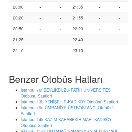
20:00
-
-
21:35
-
-
20:20
-
-
21:55
-
-
20:50
-
-
22:20
-
-
21:25
-
-
22:40
-
-
22:10
-
-
23:10
-
-
Benzer Otobüs Hatları
İstanbul 76f BEYLİKDÜZÜ-FATİH ÜNİVERSİTESİ
Otobüsü Saatleri
İstanbul 13b YENİŞEHİR-KADIKÖY Otobüsü Saatleri
İstanbul 19d ÜMRANİYE-ÜSTBOSTANCI Otobüsü
Saatleri
İstanbul 14k KAZIM KARABEKİR MAH.-KADIKÖY
Otobüsü Saatleri
İstanbul 11sa ORTADAĞ SAMANDIRA-ALTUNİZADE