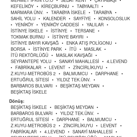
MEHMET İPKİN İ.Ö.O
•
SEDAT KENT
•
ÇAYIRBAŞI
•
KEFELİKÖY
•
KİREÇBURNU
•
TABYAALTI
•
MARMARA ÜNV.
•
TARABYA İSKELE
•
TARABYA
•
SAHİL YOLU
•
KALENDER
•
SAYFİYE
•
KONSOLOSLUK
•
YENİKÖY
•
YENİKÖY CADDESİ
•
YALILAR
•
İSTİNYE İSKELE
•
İSTİNYE
•
TERSANE
•
TOKMAK BURNU
•
İSTİNYE BAYIRI
•
İSTİNYE BAYIR KAVŞAĞ
•
ENKA ATIŞ POLİGONU
•
BORSA
•
İSTİNYE PARK
•
İTÜ
•
MASLAK
•
İTÜ REKTÖRLÜĞÜ
•
MASLAK KAVŞAĞI
•
SEYRANTEPE YOLU
•
SANAYİ MAHALLESİ
•
4.LEVEND
•
FABRİKALAR
•
LEVENT
•
ZİNCİRLİKUYU
•
Z.KUYU-METROBÜS 2
•
BALMUMCU
•
DARPHANE
•
ERTUĞRUL SİTESİ
•
YILDIZ TEK.ÜNV.
•
BARBAROS BULVARI
•
BEŞİKTAŞ MEYDAN
•
BEŞİKTAŞ İSKELE
Dönüş:
BEŞİKTAŞ İSKELE
•
BEŞİKTAŞ MEYDAN
•
BARBAROS BULVARI
•
YILDIZ TEK.ÜNV.
•
ERTUĞRUL SİTESİ
•
DARPHANE
•
BALMUMCU
•
Z.KUYU-METROBÜS 2
•
ZİNCİRLİKUYU
•
LEVENT
•
FABRİKALAR
•
4.LEVEND
•
SANAYİ MAHALLESİ
•