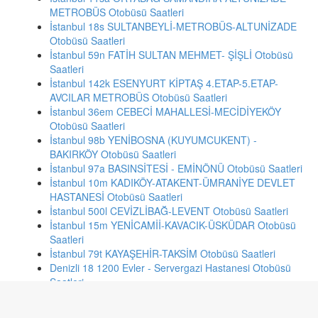
METROBÜS Otobüsü Saatleri
İstanbul 18s SULTANBEYLİ-METROBÜS-ALTUNİZADE
Otobüsü Saatleri
İstanbul 59n FATİH SULTAN MEHMET- ŞİŞLİ Otobüsü
Saatleri
İstanbul 142k ESENYURT KİPTAŞ 4.ETAP-5.ETAP-
AVCILAR METROBÜS Otobüsü Saatleri
İstanbul 36em CEBECİ MAHALLESİ-MECİDİYEKÖY
Otobüsü Saatleri
İstanbul 98b YENİBOSNA (KUYUMCUKENT) -
BAKIRKÖY Otobüsü Saatleri
İstanbul 97a BASINSİTESİ - EMİNÖNÜ Otobüsü Saatleri
İstanbul 10m KADIKÖY-ATAKENT-ÜMRANİYE DEVLET
HASTANESİ Otobüsü Saatleri
İstanbul 500l CEVİZLİBAĞ-LEVENT Otobüsü Saatleri
İstanbul 15m YENİCAMİİ-KAVACIK-ÜSKÜDAR Otobüsü
Saatleri
İstanbul 79t KAYAŞEHİR-TAKSİM Otobüsü Saatleri
Denizli 18 1200 Evler - Servergazi Hastanesi Otobüsü
Saatleri
Antalya 518A AKSU-GÜZELYURT-HACIALİLER-AKSU
Otobüsü Saatleri