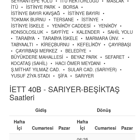
SEYRANTEPE YOLU
•
İTÜ REKTÖRLÜĞÜ
•
MASLAK
•
İTÜ
•
İSTİNYE PARK
•
BORSA
•
İSTİNYE BAYIR KAVŞAĞ
•
İSTİNYE BAYIRI
•
TOKMAK BURNU
•
TERSANE
•
İSTİNYE
•
İSTİNYE İSKELE
•
YENİKÖY CADDESİ
•
YENİKÖY
•
KONSOLOSLUK
•
SAYFİYE
•
KALENDER
•
SAHİL YOLU
•
TARABYA
•
TARABYA İSKELE
•
MARMARA ÜNV.
•
TABYAALTI
•
KİREÇBURNU
•
KEFELİKÖY
•
ÇAYIRBAŞI
•
ÇAYIRBAŞI MERKEZ
•
BELEDİYE
•
BÜYÜKDERE MAHALLESİ
•
BEYAZ PARK
•
SEFARET
•
KOCATAŞ (SAHİL)
•
HACI ÖMER MEYDANI
•
Ş.MİTHAT YILMAZ CAD.
•
SULAR CAD. (SARIYER)
•
YUSUF ZİYA STADI
•
ŞİFA
•
SARIYER
İETT 40B - SARIYER-BEŞİKTAŞ
Saatleri
Gidiş
Dönüş
Hafta
Hafta
İçi
Cumartesi
Pazar
İçi
Cumartesi
Pazar
-
-
-
06:25
-
-