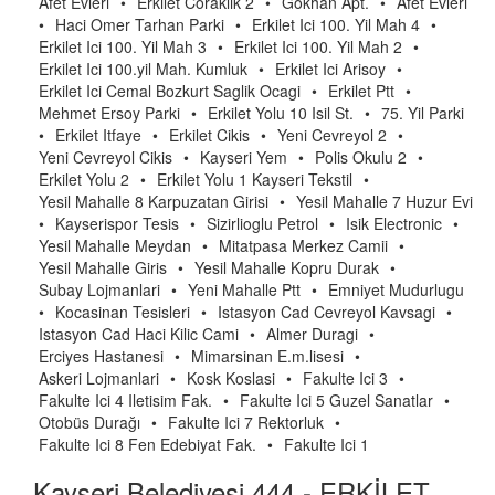
Afet Evleri
•
Erkilet Coraklik 2
•
Gokhan Apt.
•
Afet Evleri
•
Haci Omer Tarhan Parki
•
Erkilet Ici 100. Yil Mah 4
•
Erkilet Ici 100. Yil Mah 3
•
Erkilet Ici 100. Yil Mah 2
•
Erkilet Ici 100.yil Mah. Kumluk
•
Erkilet Ici Arisoy
•
Erkilet Ici Cemal Bozkurt Saglik Ocagi
•
Erkilet Ptt
•
Mehmet Ersoy Parki
•
Erkilet Yolu 10 Isil St.
•
75. Yil Parki
•
Erkilet Itfaye
•
Erkilet Cikis
•
Yeni Cevreyol 2
•
Yeni Cevreyol Cikis
•
Kayseri Yem
•
Polis Okulu 2
•
Erkilet Yolu 2
•
Erkilet Yolu 1 Kayseri Tekstil
•
Yesil Mahalle 8 Karpuzatan Girisi
•
Yesil Mahalle 7 Huzur Evi
•
Kayserispor Tesis
•
Sizirlioglu Petrol
•
Isik Electronic
•
Yesil Mahalle Meydan
•
Mitatpasa Merkez Camii
•
Yesil Mahalle Giris
•
Yesil Mahalle Kopru Durak
•
Subay Lojmanlari
•
Yeni Mahalle Ptt
•
Emniyet Mudurlugu
•
Kocasinan Tesisleri
•
Istasyon Cad Cevreyol Kavsagi
•
Istasyon Cad Haci Kilic Cami
•
Almer Duragi
•
Erciyes Hastanesi
•
Mimarsinan E.m.lisesi
•
Askeri Lojmanlari
•
Kosk Koslasi
•
Fakulte Ici 3
•
Fakulte Ici 4 Iletisim Fak.
•
Fakulte Ici 5 Guzel Sanatlar
•
Otobüs Durağı
•
Fakulte Ici 7 Rektorluk
•
Fakulte Ici 8 Fen Edebiyat Fak.
•
Fakulte Ici 1
Kayseri Belediyesi 444 - ERKİLET