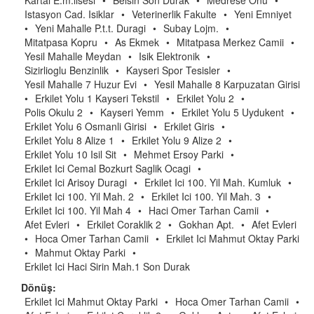
Kartal E.m.lisesi
•
Belsin Son Durak
•
Medrese Onu
•
Istasyon Cad. Isiklar
•
Veterinerlik Fakulte
•
Yeni Emniyet
•
Yeni Mahalle P.t.t. Duragi
•
Subay Lojm.
•
Mitatpasa Kopru
•
As Ekmek
•
Mitatpasa Merkez Camii
•
Yesil Mahalle Meydan
•
Isik Elektronik
•
Sizirlioglu Benzinlik
•
Kayseri Spor Tesisler
•
Yesil Mahalle 7 Huzur Evi
•
Yesil Mahalle 8 Karpuzatan Girisi
•
Erkilet Yolu 1 Kayseri Tekstil
•
Erkilet Yolu 2
•
Polis Okulu 2
•
Kayseri Yemm
•
Erkilet Yolu 5 Uydukent
•
Erkilet Yolu 6 Osmanli Girisi
•
Erkilet Giris
•
Erkilet Yolu 8 Alize 1
•
Erkilet Yolu 9 Alize 2
•
Erkilet Yolu 10 Isil Sit
•
Mehmet Ersoy Parki
•
Erkilet Ici Cemal Bozkurt Saglik Ocagi
•
Erkilet Ici Arisoy Duragi
•
Erkilet Ici 100. Yil Mah. Kumluk
•
Erkilet Ici 100. Yil Mah. 2
•
Erkilet Ici 100. Yil Mah. 3
•
Erkilet Ici 100. Yil Mah 4
•
Haci Omer Tarhan Camii
•
Afet Evleri
•
Erkilet Coraklik 2
•
Gokhan Apt.
•
Afet Evleri
•
Hoca Omer Tarhan Camii
•
Erkilet Ici Mahmut Oktay Parki
•
Mahmut Oktay Parki
•
Erkilet Ici Haci Sirin Mah.1 Son Durak
Dönüş:
Erkilet Ici Mahmut Oktay Parki
•
Hoca Omer Tarhan Camii
•