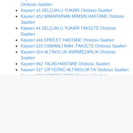
Otobüsü Saatleri
Kayseri 43 SELÇUKLU YUKARI Otobüsü Saatleri
Kayseri 452 MİMARSİNAN MİMSİN HASTANE Otobüsü
Saatleri
Kayseri 44 SELÇUKLU YUKARI FAKÜLTE Otobüsü
Saatleri
Kayseri 446 ERKİLET HASTANE Otobüsü Saatleri
Kayseri 223 OSMANLI MAH. FAKÜLTE Otobüsü Saatleri
Kayseri 324 ALTINOLUK ASRİMEZARLIK Otobüsü
Saatleri
Kayseri 562 TALAS HASTANE Otobüsü Saatleri
Kayseri 327 ÇİFTEÖNÜ ALTINOLUK FA Otobüsü Saatleri
Kayseri 382 GÜNEŞLİ KIZIK Otobüsü Saatleri
Kayseri 111 GOP KOCASİNAN TEPEEVLER ALT GEÇİT
Otobüsü Saatleri
Kayseri 530 İNCESU Otobüsü Saatleri
Eskişehir 34 -59 Muttalip - Tıp Fakültesi (Siyah) Otobüsü
Saatleri
Gaziantep 4I Güzelvadi - Tugay Otobüsü Saatleri
Zonguldak 22 MİTHATPAŞA Otobüsü Saatleri
Ankara 185 ORAN SİTESİ-ULUS Otobüsü Saatleri
Ankara 532 ELVANKENT-KIZILAY Otobüsü Saatleri