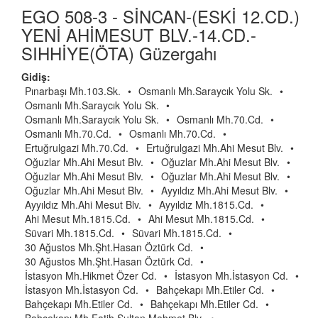
EGO 508-3 - SİNCAN-(ESKİ 12.CD.)
YENİ AHİMESUT BLV.-14.CD.-
SIHHİYE(ÖTA) Güzergahı
Gidiş:
Pınarbaşı Mh.103.Sk.
•
Osmanlı Mh.Saraycık Yolu Sk.
•
Osmanlı Mh.Saraycık Yolu Sk.
•
Osmanlı Mh.Saraycık Yolu Sk.
•
Osmanlı Mh.70.Cd.
•
Osmanlı Mh.70.Cd.
•
Osmanlı Mh.70.Cd.
•
Ertuğrulgazi Mh.70.Cd.
•
Ertuğrulgazi Mh.Ahi Mesut Blv.
•
Oğuzlar Mh.Ahi Mesut Blv.
•
Oğuzlar Mh.Ahi Mesut Blv.
•
Oğuzlar Mh.Ahi Mesut Blv.
•
Oğuzlar Mh.Ahi Mesut Blv.
•
Oğuzlar Mh.Ahi Mesut Blv.
•
Ayyıldız Mh.Ahi Mesut Blv.
•
Ayyıldız Mh.Ahi Mesut Blv.
•
Ayyıldız Mh.1815.Cd.
•
Ahi Mesut Mh.1815.Cd.
•
Ahi Mesut Mh.1815.Cd.
•
Süvari Mh.1815.Cd.
•
Süvari Mh.1815.Cd.
•
30 Ağustos Mh.Şht.Hasan Öztürk Cd.
•
30 Ağustos Mh.Şht.Hasan Öztürk Cd.
•
İstasyon Mh.Hikmet Özer Cd.
•
İstasyon Mh.İstasyon Cd.
•
İstasyon Mh.İstasyon Cd.
•
Bahçekapı Mh.Etiler Cd.
•
Bahçekapı Mh.Etiler Cd.
•
Bahçekapı Mh.Etiler Cd.
•