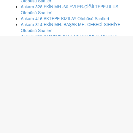
Otobüsü Saatleri
Ankara 328 EKİN MH.-60 EVLER-ÇİĞİLTEPE-ULUS
Otobüsü Saatleri
Ankara 416 AKTEPE-KIZILAY Otobüsü Saatleri
Ankara 314 EKİN MH.-BAŞAK MH.-CEBECİ-SIHHİYE
Otobüsü Saatleri
Ankara 256 ATAPARK-KIZILAY(EKSPRES) Otobüsü
Saatleri
Ankara 290 BATIKENT METRO-MESA-MODERNKENT
Otobüsü Saatleri
Ankara 530-2 ETİMESGUT-ULUS Otobüsü Saatleri
İstanbul 79b KAYAŞEHİR-BAKIRKÖY Otobüsü Saatleri
Sakarya 22/B Ofis Garaj - Camili 1 Otobüsü Saatleri
Kayseri 605 BEDİR BAĞLARI Otobüsü Saatleri
Kayseri 184 YENİŞEHİR HAKİMİYET HASTANE
FAKÜLTE Otobüsü Saatleri
İzmir 613 BOSTANLI İSKELE - OTOGAR(YEŞİLOVA)
Otobüsü Saatleri
Kayseri 106 BAĞDAT YENİDOĞAN İSTASYON CAD. ÜST
GEÇİT Otobüsü Saatleri
Kayseri 470 AKİN-YAZIR Otobüsü Saatleri
Kayseri 616 ZİNCİDERE DAĞYOLU Otobüsü Saatleri
Kayseri 193 YEŞİL MAHALLE HASTANE ÜSTGEÇİT