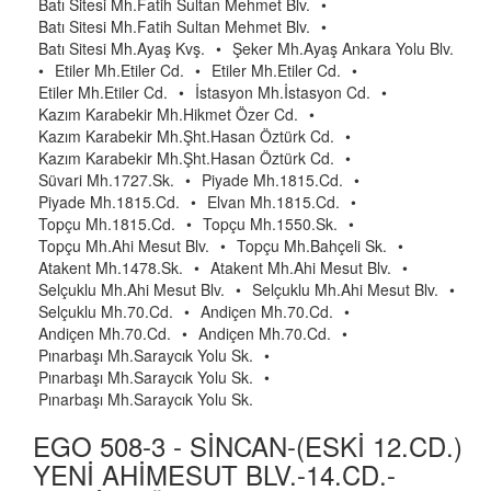
Batı Sitesi Mh.Fatih Sultan Mehmet Blv.
•
Batı Sitesi Mh.Fatih Sultan Mehmet Blv.
•
Batı Sitesi Mh.Ayaş Kvş.
•
Şeker Mh.Ayaş Ankara Yolu Blv.
•
Etiler Mh.Etiler Cd.
•
Etiler Mh.Etiler Cd.
•
Etiler Mh.Etiler Cd.
•
İstasyon Mh.İstasyon Cd.
•
Kazım Karabekir Mh.Hikmet Özer Cd.
•
Kazım Karabekir Mh.Şht.Hasan Öztürk Cd.
•
Kazım Karabekir Mh.Şht.Hasan Öztürk Cd.
•
Süvari Mh.1727.Sk.
•
Piyade Mh.1815.Cd.
•
Piyade Mh.1815.Cd.
•
Elvan Mh.1815.Cd.
•
Topçu Mh.1815.Cd.
•
Topçu Mh.1550.Sk.
•
Topçu Mh.Ahi Mesut Blv.
•
Topçu Mh.Bahçeli Sk.
•
Atakent Mh.1478.Sk.
•
Atakent Mh.Ahi Mesut Blv.
•
Selçuklu Mh.Ahi Mesut Blv.
•
Selçuklu Mh.Ahi Mesut Blv.
•
Selçuklu Mh.70.Cd.
•
Andiçen Mh.70.Cd.
•
Andiçen Mh.70.Cd.
•
Andiçen Mh.70.Cd.
•
Pınarbaşı Mh.Saraycık Yolu Sk.
•
Pınarbaşı Mh.Saraycık Yolu Sk.
•
Pınarbaşı Mh.Saraycık Yolu Sk.
EGO 508-3 - SİNCAN-(ESKİ 12.CD.)
YENİ AHİMESUT BLV.-14.CD.-