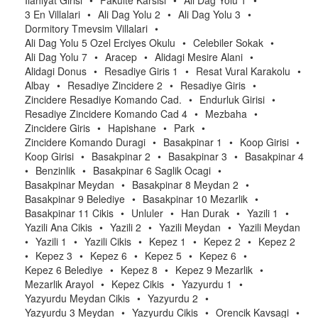
Ilahiyat Girisi
•
Fakulte Karsisi
•
Ali Dag Yolu 1
•
3 En Villalari
•
Ali Dag Yolu 2
•
Ali Dag Yolu 3
•
Dormitory Tmevsim Villalari
•
Ali Dag Yolu 5 Ozel Erciyes Okulu
•
Celebiler Sokak
•
Ali Dag Yolu 7
•
Aracep
•
Alidagi Mesire Alani
•
Alidagi Donus
•
Resadiye Giris 1
•
Resat Vural Karakolu
•
Albay
•
Resadiye Zincidere 2
•
Resadiye Giris
•
Zincidere Resadiye Komando Cad.
•
Endurluk Girisi
•
Resadiye Zincidere Komando Cad 4
•
Mezbaha
•
Zincidere Giris
•
Hapishane
•
Park
•
Zincidere Komando Duragi
•
Basakpinar 1
•
Koop Girisi
•
Koop Girisi
•
Basakpinar 2
•
Basakpinar 3
•
Basakpinar 4
•
Benzinlik
•
Basakpinar 6 Saglik Ocagi
•
Basakpinar Meydan
•
Basakpinar 8 Meydan 2
•
Basakpinar 9 Belediye
•
Basakpinar 10 Mezarlik
•
Basakpinar 11 Cikis
•
Unluler
•
Han Durak
•
Yazili 1
•
Yazili Ana Cikis
•
Yazili 2
•
Yazili Meydan
•
Yazili Meydan
•
Yazili 1
•
Yazili Cikis
•
Kepez 1
•
Kepez 2
•
Kepez 2
•
Kepez 3
•
Kepez 6
•
Kepez 5
•
Kepez 6
•
Kepez 6 Belediye
•
Kepez 8
•
Kepez 9 Mezarlik
•
Mezarlik Arayol
•
Kepez Cikis
•
Yazyurdu 1
•
Yazyurdu Meydan Cikis
•
Yazyurdu 2
•
Yazyurdu 3 Meydan
•
Yazyurdu Cikis
•
Orencik Kavsagi
•