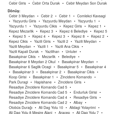
Cebir Giris
•
Cebir Orta Durak
•
Cebir Meydan Son Durak
Dönüş:
Cebir 3 Meydan
•
Cebir 2
•
Cebir 1
•
Comlekci Kavsagi
•
Yazyurdu Giris
•
Yazyurdu Meydan
•
Yazyurdu 1
•
Yazyurdu 1
•
Yazyurdu Cikis
•
Kepez Giris
•
Kepez 1
•
Kepez Mezarlik
•
Kepez 3
•
Kepez 6 Belediye
•
Kepez 5
•
Kepez 5
•
Kepez 4
•
Kepez 3
•
Kepez 8
•
Kepez 2
•
Kepez Cikis
•
Yazili Giris
•
Yazili 2
•
Yazili Meydan
•
Yazili Meydan
•
Yazili 1
•
Yazili Ana Cikis
•
Yazili Kapali Durak
•
Yazilihan
•
Unluler
•
Basakpinar Cikis
•
Mezarlik
•
Belediye
•
Basakpinar 8 Meydan 2 Okul
•
Basakpinar Meydan
•
Basakpinar 6 Saglik Ocagi
•
Basakpinar 5
•
Basakpinar 4
•
Basakpinar 3
•
Basakpinar 2
•
Basakpinar Cikis
•
Koop Girisi
•
Basakpinar 1
•
Zincidere Komando
•
Park Duragi
•
Hapishane
•
Zincidere Giris
•
Resadiye Zincidere Komando Cad 5
•
Resadiye Zincidere Komando Cad 5
•
Endurluk Girisi
•
Resadiye Zincidere Komando Cad 4
•
Resadiye Giris
•
Resadiye Zincidere Komando Cad 2
•
Albay
•
Otobüs Durağı
•
Ali Dag Yolu 10
•
Alidagi Yolayrimi
•
Ali Dag Yolu 8 Mesire Alani
•
Aracep
•
Ali Dag Yolu 7
•