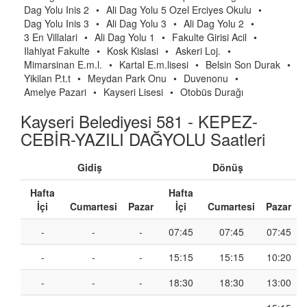
Dag Yolu Inis 2
•
Ali Dag Yolu 5 Ozel Erciyes Okulu
•
Dag Yolu Inis 3
•
Ali Dag Yolu 3
•
Ali Dag Yolu 2
•
3 En Villalari
•
Ali Dag Yolu 1
•
Fakulte Girisi Acil
•
Ilahiyat Fakulte
•
Kosk Kislasi
•
Askeri Loj.
•
Mimarsinan E.m.l.
•
Kartal E.m.lisesi
•
Belsin Son Durak
•
Yikilan P.t.t
•
Meydan Park Onu
•
Duvenonu
•
Amelye Pazari
•
Kayseri Lisesi
•
Otobüs Durağı
Kayseri Belediyesi 581 - KEPEZ-
CEBİR-YAZILI DAĞYOLU Saatleri
Gidiş
Dönüş
Hafta
Hafta
İçi
Cumartesi
Pazar
İçi
Cumartesi
Pazar
-
-
-
07:45
07:45
07:45
-
-
-
15:15
15:15
10:20
-
-
-
18:30
18:30
13:00