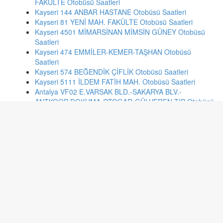
FAKÜLTE Otobüsü Saatleri
Kayseri 144 ANBAR HASTANE Otobüsü Saatleri
Kayseri 81 YENİ MAH. FAKÜLTE Otobüsü Saatleri
Kayseri 4501 MİMARSİNAN MİMSİN GÜNEY Otobüsü
Saatleri
Kayseri 474 EMMİLER-KEMER-TAŞHAN Otobüsü
Saatleri
Kayseri 574 BEĞENDİK ÇİFLİK Otobüsü Saatleri
Kayseri 5111 İLDEM FATİH MAH. Otobüsü Saatleri
Antalya VF02 E.VARSAK BLD.-SAKARYA BLV.-
ANTKOOP-DOKUMA-OTOGAR-GÜLVEREN-TIP Otobüsü
Saatleri
İstanbul 33 GİYİMKENT - T.REİS - EMİNÖNÜ Otobüsü
Saatleri
İzmir 43 KADİFEKALE(YAPICIOĞLU) - KONAK Otobüsü
Saatleri
Antalya KC06 SARISU MAH. - HURMA-GÜRSU-
GÜNEŞEV-MELTEM-K.ALTI CAD.-IŞIKLAR- Otobüsü
Saatleri
İzmir 817 BALATÇIK - ÇİĞLİ AKTARMA Otobüsü Saatleri
İzmir 119 ALTINDAĞ - BORNOVA METRO Otobüsü
Saatleri
İzmir 430 YAKA KENT MAH. - BOSTANLI İSKELE