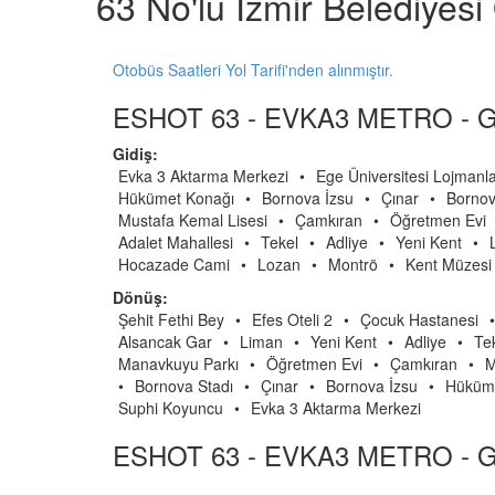
63 No'lu İzmir Belediyes
Otobüs Saatleri Yol Tarifi'nden alınmıştır.
ESHOT 63 - EVKA3 METRO - 
Gidiş:
Evka 3 Aktarma Merkezi
•
Ege Üniversitesi Lojmanla
Hükümet Konağı
•
Bornova İzsu
•
Çınar
•
Bornov
Mustafa Kemal Lisesi
•
Çamkıran
•
Öğretmen Evi
Adalet Mahallesi
•
Tekel
•
Adliye
•
Yeni Kent
•
Hocazade Cami
•
Lozan
•
Montrö
•
Kent Müzesi
Dönüş:
Şehit Fethi Bey
•
Efes Oteli 2
•
Çocuk Hastanesi
•
Alsancak Gar
•
Liman
•
Yeni Kent
•
Adliye
•
Te
Manavkuyu Parkı
•
Öğretmen Evi
•
Çamkıran
•
M
•
Bornova Stadı
•
Çınar
•
Bornova İzsu
•
Hüküme
Suphi Koyuncu
•
Evka 3 Aktarma Merkezi
ESHOT 63 - EVKA3 METRO - G