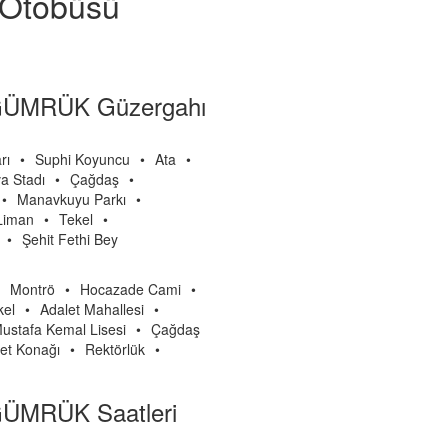
i Otobüsü
GÜMRÜK Güzergahı
rı
•
Suphi Koyuncu
•
Ata
•
a Stadı
•
Çağdaş
•
•
Manavkuyu Parkı
•
Liman
•
Tekel
•
•
Şehit Fethi Bey
Montrö
•
Hocazade Cami
•
kel
•
Adalet Mahallesi
•
ustafa Kemal Lisesi
•
Çağdaş
t Konağı
•
Rektörlük
•
ÜMRÜK Saatleri