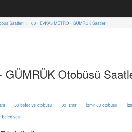
obüs Saatleri
63 - EVKA3 METRO - GÜMRÜK Saatleri
 GÜMRÜK Otobüsü Saatle
ahı
63 belediye otobüsü
63 İzmir
İzmir 63 otobüsü
İzm
r belediyesi