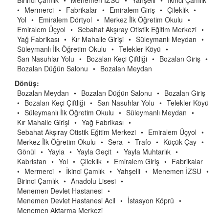
Birinci Çamlık
•
Menemen İZSU
•
Yahşelli
•
İkinci Çamlık
•
Mermerci
•
Fabrikalar
•
Emiralem Giriş
•
Çileklik
•
Yol
•
Emiralem Dörtyol
•
Merkez İlk Öğretim Okulu
•
Emiralem Üçyol
•
Sebahat Akşıray Otistik Eğitim Merkezi
•
Yağ Fabrikası
•
Kır Mahalle Girişi
•
Süleymanlı Meydan
•
Süleymanlı İlk Öğretim Okulu
•
Telekler Köyü
•
Sarı Nasuhlar Yolu
•
Bozalan Keçi Çiftliği
•
Bozalan Giriş
•
Bozalan Düğün Salonu
•
Bozalan Meydan
Dönüş:
Bozalan Meydan
•
Bozalan Düğün Salonu
•
Bozalan Giriş
•
Bozalan Keçi Çiftliği
•
Sarı Nasuhlar Yolu
•
Telekler Köyü
•
Süleymanlı İlk Öğretim Okulu
•
Süleymanlı Meydan
•
Kır Mahalle Girişi
•
Yağ Fabrikası
•
Sebahat Akşıray Otistik Eğitim Merkezi
•
Emiralem Üçyol
•
Merkez İlk Öğretim Okulu
•
Sera
•
Trafo
•
Küçük Çay
•
Gönül
•
Yayla
•
Yayla Geçit
•
Yayla Muhtarlık
•
Kabristan
•
Yol
•
Çileklik
•
Emiralem Giriş
•
Fabrikalar
•
Mermerci
•
İkinci Çamlık
•
Yahşelli
•
Menemen İZSU
•
Birinci Çamlık
•
Anadolu Lisesi
•
Menemen Devlet Hastanesi
•
Menemen Devlet Hastanesi Acil
•
İstasyon Köprü
•
Menemen Aktarma Merkezi