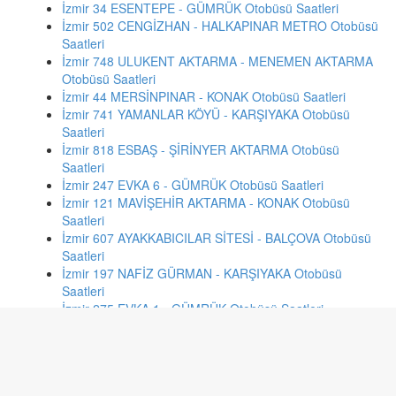
İzmir 34 ESENTEPE - GÜMRÜK Otobüsü Saatleri
İzmir 502 CENGİZHAN - HALKAPINAR METRO Otobüsü
Saatleri
İzmir 748 ULUKENT AKTARMA - MENEMEN AKTARMA
Otobüsü Saatleri
İzmir 44 MERSİNPINAR - KONAK Otobüsü Saatleri
İzmir 741 YAMANLAR KÖYÜ - KARŞIYAKA Otobüsü
Saatleri
İzmir 818 ESBAŞ - ŞİRİNYER AKTARMA Otobüsü
Saatleri
İzmir 247 EVKA 6 - GÜMRÜK Otobüsü Saatleri
İzmir 121 MAVİŞEHİR AKTARMA - KONAK Otobüsü
Saatleri
İzmir 607 AYAKKABICILAR SİTESİ - BALÇOVA Otobüsü
Saatleri
İzmir 197 NAFİZ GÜRMAN - KARŞIYAKA Otobüsü
Saatleri
İzmir 275 EVKA 1 - GÜMRÜK Otobüsü Saatleri
İzmir 970 FAHRETTİN ALTAY - TINAZTEPE Otobüsü
Saatleri
Gaziantep 8E Otogar - Düztepe Otobüsü Saatleri
İstanbul 46h HÜRRİYET MAHALLESİ - BEYAZIT Otobüsü