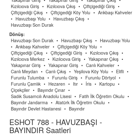
Yakapınar Giriş
•
Yakapınar Giriş
•
Yakapınar Çıkış
•
Kızılcıova Giriş
•
Kızılcıova Çıkış
•
Çiftçigediği Giriş
•
Çiftçigediği Çıkış
•
Çiftçigediği Köy Yolu
•
Arıkbaşı Kahveler
•
Havuzbaşı Yolu
•
Havuzbaşı Çıkış
•
Havuzbaşı Son Durak
Dönüş:
Havuzbaşı Son Durak
•
Havuzbaşı Çıkış
•
Havuzbaşı Yolu
•
Arıkbaşı Kahveler
•
Çiftçigediği Köy Yolu
•
Çiftçigediği Çıkış
•
Çiftçigediği Giriş
•
Kızılcıova Çıkış
•
Kızılcıova Merkez
•
Kızılcıova Giriş
•
Yakapınar Çıkış
•
Yakapınar Giriş
•
Yakapınar Giriş
•
Canlı Kahveler
•
Canlı Meydan
•
Canlı Çıkış
•
Yeşilova Köy Yolu
•
Elifli
•
Furunlu Tulumba
•
Furunlu Giriş
•
Furunlu Dörtyol
•
Furunlu Çamlık
•
Hezaren
•
Itır
•
İris
•
Kartopu
•
Çiçekçiler
•
Bayındır Çınar
•
Sadık Susamcılı Anadolu Lisesi
•
Fatih İlk Öğretim Okulu
•
Bayındır Jandarma
•
Atatürk İlk Öğretim Okulu
•
Bayındır Devlet Hastanesi
•
Bayındır
ESHOT 788 - HAVUZBAŞI -
BAYINDIR Saatleri