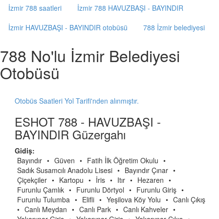
İzmir 788 saatleri
İzmir 788 HAVUZBAŞI - BAYINDIR
İzmir HAVUZBAŞI - BAYINDIR otobüsü
788 İzmir belediyesi
788 No'lu İzmir Belediyesi
Otobüsü
Otobüs Saatleri Yol Tarifi'nden alınmıştır.
ESHOT 788 - HAVUZBAŞI -
BAYINDIR Güzergahı
Gidiş:
Bayındır
•
Güven
•
Fatih İlk Öğretim Okulu
•
Sadık Susamcılı Anadolu Lisesi
•
Bayındır Çınar
•
Çiçekçiler
•
Kartopu
•
İris
•
Itır
•
Hezaren
•
Furunlu Çamlık
•
Furunlu Dörtyol
•
Furunlu Giriş
•
Furunlu Tulumba
•
Elifli
•
Yeşilova Köy Yolu
•
Canlı Çıkış
•
Canlı Meydan
•
Canlı Park
•
Canlı Kahveler
•