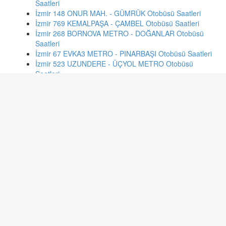
Saatleri
İzmir 148 ONUR MAH. - GÜMRÜK Otobüsü Saatleri
İzmir 769 KEMALPAŞA - ÇAMBEL Otobüsü Saatleri
İzmir 268 BORNOVA METRO - DOĞANLAR Otobüsü
Saatleri
İzmir 67 EVKA3 METRO - PINARBAŞI Otobüsü Saatleri
İzmir 523 UZUNDERE - ÜÇYOL METRO Otobüsü
Saatleri
İzmir 722 TORBALI - YAZIBAŞI Otobüsü Saatleri
İzmir 258 ONUR MAH. - KARŞIYAKA Otobüsü Saatleri
İzmir 889 SARNIÇ - SARNIÇ AKTARMA Otobüsü Saatleri
İzmir 82 FAHRETTİN ALTAY - SİTELER Otobüsü Saatleri
İstanbul 145 İ.MARMARA EVLERİ - AKSARAY Otobüsü
Saatleri
Kayseri 420 HÖRMETÇİ Otobüsü Saatleri
Adana 192 AQUALAND-BALCALI-ARITMA-KANAL
KÖPRÜ Otobüsü Saatleri
Ankara 529 OSMANİYE-SİNCAN Otobüsü Saatleri
İstanbul 32a CEVATPAŞA - BEYAZIT Otobüsü Saatleri
Kayseri 534 İNCESU KARAKOYUNLU Otobüsü Saatleri
İstanbul 57ul BEŞİKTAŞ - KURUÇEŞMEÜSTÜ Otobüsü
Saatleri
İstanbul 79kt KAYAŞEHİR-GÜVERCİN-TOPKAPI Otobüsü