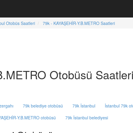
bul Otobüs Saatleri
79k - KAYAŞEHİR-Y.B.METRO Saatleri
B.METRO Otobüsü Saatler
zergahı
79k belediye otobüsü
79k İstanbul
İstanbul 79k o
AYAŞEHİR-Y.B.METRO otobüsü
79k İstanbul belediyesi