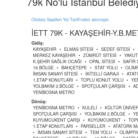
79k No'lu İstanbul Beled
Otobüs Saatleri Yol Tarifi'nden alınmıştır.
İETT 79K - KAYAŞEHİR-Y.B.ME
Gidiş:
KAYAŞEHİR
•
ELMAS SİTESİ
•
SEDEF SİTESİ
•
MERKEZ KAYAŞEHİR
•
ZÜMRÜT SİTESİ
•
YAKUT
K.ŞEHİR SAĞLIK OCAĞI
•
OPAL SİTESİ
•
SAFİR 
16.BÖLGE
•
BAHÇETEPE
•
STAT YOLU
•
OLİMP
İMSAN SANAYİ SİTESİ
•
İKİTELLİ GARAJI
•
ATAT
1.ETAP KONUTLARI
•
TOPLU KONUT YOLU
•
YE
YOLBAKIM 2.BÖLGE
•
SPOTÇULAR ÇARŞISI
•
A
YENİBOSNA METRO
Dönüş:
YENİBOSNA METRO
•
KULELİ
•
KÜLTÜR ÜNİVER
SPOTÇULAR ÇARŞISI
•
YOLBAKIM 2.BÖLGE
•
Y
KUYUMCUKENT ÇARŞI
•
KUYUMCUKENT
•
TOP
1.ETAP KONUTLARI
•
PARSELLER
•
ATATÜRK M
•
İMSAN SANAYİ SİTESİ
•
TEM YOLU
•
OLİMPİY