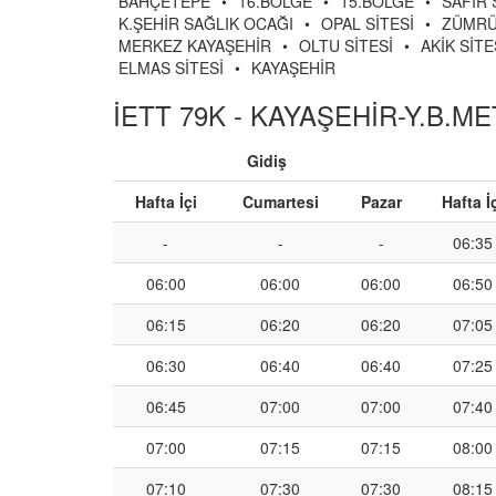
BAHÇETEPE
•
16.BÖLGE
•
15.BÖLGE
•
SAFİR 
K.ŞEHİR SAĞLIK OCAĞI
•
OPAL SİTESİ
•
ZÜMRÜ
MERKEZ KAYAŞEHİR
•
OLTU SİTESİ
•
AKİK SİTE
ELMAS SİTESİ
•
KAYAŞEHİR
İETT 79K - KAYAŞEHİR-Y.B.MET
Gidiş
Hafta İçi
Cumartesi
Pazar
Hafta İ
-
-
-
06:35
06:00
06:00
06:00
06:50
06:15
06:20
06:20
07:05
06:30
06:40
06:40
07:25
06:45
07:00
07:00
07:40
07:00
07:15
07:15
08:00
07:10
07:30
07:30
08:15