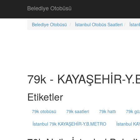
Belediye Otobüsü
Belediye Otobüsü
İstanbul Otobüs Saatleri
İstan
79k - KAYAŞEHİR-Y.
Etiketler
79k otobüsü
79k saatleri
79k hattı
79k gü
İstanbul 79k KAYAŞEHİR-Y.B.METRO
İstanbul K