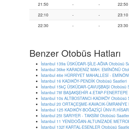
21:50
-
-
22:50
22:10
-
-
23:10
22:30
-
-
23:30
Benzer Otobüs Hatları
İstanbul 139a ÜSKÜDAR-ŞİLE-AĞVA Otobüsü Sa
İstanbul 36ke KARADENİZ MAH. EMİNÖNÜ Otob
İstanbul 46e HÜRRİYET MAHALLESİ - EMİNÖNÜ
İstanbul 16 KADIKÖY-PENDİK Otobüsü Saatleri
İstanbul 15kÇ ÜSKÜDAR-ÇAVUŞBAŞI Otobüsü Sa
İstanbul 78f BAŞAKŞEHİR 4.ETAP-FENERTEPE O
İstanbul 10s ALTBOSTANCI-KADIKÖY Otobüsü S
İstanbul 20 ORTAÇEŞME-KAVACIK-ÜMRANİYE D
İstanbul 125 KADIKÖY-BOĞAZİÇİ ÜNV-R.HİSAR
İstanbul 25t SARIYER - TAKSİM Otobüsü Saatler
İstanbul 11 YENİDOĞAN-ALTUNİZADE METROBÜ
İstanbul 132f KARTAL-ESENLER Otobüsü Saatle