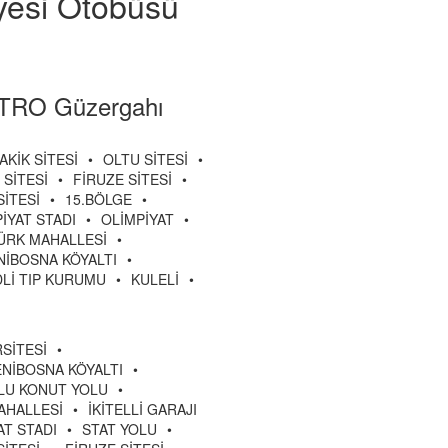
iyesi Otobüsü
TRO Güzergahı
AKİK SİTESİ
•
OLTU SİTESİ
•
 SİTESİ
•
FİRUZE SİTESİ
•
SİTESİ
•
15.BÖLGE
•
İYAT STADI
•
OLİMPİYAT
•
ÜRK MAHALLESİ
•
NİBOSNA KÖYALTI
•
DLİ TIP KURUMU
•
KULELİ
•
SİTESİ
•
ENİBOSNA KÖYALTI
•
LU KONUT YOLU
•
AHALLESİ
•
İKİTELLİ GARAJI
AT STADI
•
STAT YOLU
•