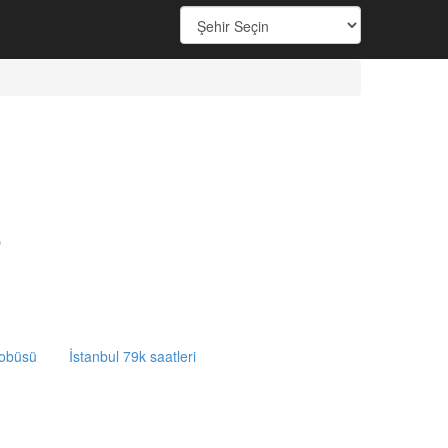
i
tobüsü
İstanbul 79k saatleri