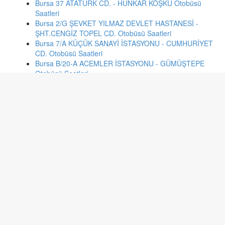
Bursa 37 ATATÜRK CD. - HÜNKAR KÖŞKÜ Otobüsü
Saatleri
Bursa 2/G ŞEVKET YILMAZ DEVLET HASTANESİ -
ŞHT.CENGİZ TOPEL CD. Otobüsü Saatleri
Bursa 7/A KÜÇÜK SANAYİ İSTASYONU - CUMHURİYET
CD. Otobüsü Saatleri
Bursa B/20-A ACEMLER İSTASYONU - GÜMÜŞTEPE
Otobüsü Saatleri
Bursa D/16 SAYFİYE KÖYÜ - ARABAYATAĞI İSTASYONU
Otobüsü Saatleri
İstanbul 75m AKSARAY - MECİDİYEKÖY Otobüsü
Saatleri
İzmir 5 FAHRETTİN ALTAY - NARLIDERE Otobüsü
Saatleri
İstanbul bn2 KÜÇÜKÇEKMECE-EMİNÖNÜ Otobüsü
Saatleri
İstanbul 151 HACIOSMAN METRO-SARIYER-
DEMİRCİKÖY-KİLYOS Otobüsü Saatleri
İstanbul 336d YENİKÖY-EDİRNEKAPI Otobüsü Saatleri
Kayseri 326 ÇAĞŞAK KÜKÜRT Otobüsü Saatleri
Gaziantep 1A Üçoklar - Karataş 2. Bölge Otobüsü
Saatleri
İstanbul 2 ÜSTBOSTANCI-ÜSKÜDAR Otobüsü Saatleri