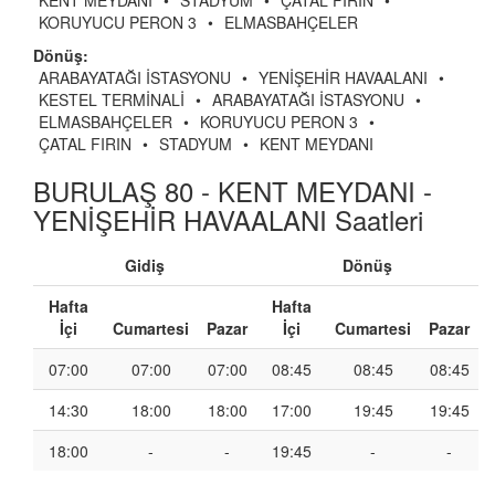
KENT MEYDANI
•
STADYUM
•
ÇATAL FIRIN
•
KORUYUCU PERON 3
•
ELMASBAHÇELER
Dönüş:
ARABAYATAĞI İSTASYONU
•
YENİŞEHİR HAVAALANI
•
KESTEL TERMİNALİ
•
ARABAYATAĞI İSTASYONU
•
ELMASBAHÇELER
•
KORUYUCU PERON 3
•
ÇATAL FIRIN
•
STADYUM
•
KENT MEYDANI
BURULAŞ 80 - KENT MEYDANI -
YENİŞEHİR HAVAALANI Saatleri
Gidiş
Dönüş
Hafta
Hafta
İçi
Cumartesi
Pazar
İçi
Cumartesi
Pazar
07:00
07:00
07:00
08:45
08:45
08:45
14:30
18:00
18:00
17:00
19:45
19:45
18:00
-
-
19:45
-
-