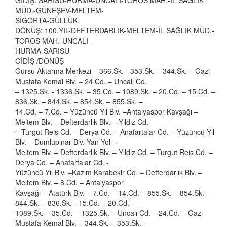
GİDİŞ: SARISU-HURMA-UNCALI-TOROS MAH.-İL SAĞLIK
MÜD.-GÜNEŞEV-MELTEM-
SİGORTA-GÜLLÜK
DÖNÜŞ: 100.YIL-DEFTERDARLIK-MELTEM-İL SAĞLIK MÜD.-
TOROS MAH.-UNCALI-
HURMA-SARISU
GİDİŞ /DÖNÜŞ
Gürsu Aktarma Merkezi – 366.Sk. - 353.Sk. – 344.Sk. – Gazi
Mustafa Kemal Blv. – 24.Cd. – Uncalı Cd.
– 1325.Sk. - 1336.Sk. – 35.Cd. – 1089.Sk. – 20.Cd. – 15.Cd. –
836.Sk. – 844.Sk. – 854.Sk. – 855.Sk. –
14.Cd. – 7.Cd. – Yüzüncü Yıl Blv. –Antalyaspor Kavşağı –
Meltem Blv. – Defterdarlık Blv. – Yıldız Cd.
– Turgut Reis Cd. – Derya Cd. – Anafartalar Cd. – Yüzüncü Yıl
Blv. – Dumlupınar Blv. Yan Yol -
Meltem Blv. – Defterdarlık Blv. – Yıldız Cd. – Turgut Reis Cd. –
Derya Cd. – Anafartalar Cd. -
Yüzüncü Yıl Blv. –Kazım Karabekir Cd. – Defterdarlık Blv. –
Meltem Blv. – 8.Cd. – Antalyaspor
Kavşağı – Atatürk Blv. – 7.Cd. – 14.Cd. – 855.Sk. – 854.Sk. –
844.Sk. – 836.Sk. - 15.Cd. – 20.Cd. -
1089.Sk. – 35.Cd. – 1325.Sk. – Uncalı Cd. – 24.Cd. – Gazi
Mustafa Kemal Blv. – 344.Sk. – 353.Sk.-