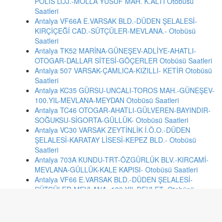
POLİS LOJ.-MOLLA YUSUF MAH. K.ALTI Otobüsü
Saatleri
Antalya VF66A E.VARSAK BLD.-DÜDEN ŞELALESİ-
KIRÇİÇEĞİ CAD.-SÜTÇÜLER-MEVLANA.- Otobüsü
Saatleri
Antalya TK52 MARİNA-GÜNEŞEV-ADLİYE-AHATLI-
OTOGAR-DALLAR SİTESİ-GÖÇERLER Otobüsü Saatleri
Antalya 507 VARSAK-ÇAMLICA-KIZILLI- KETİR Otobüsü
Saatleri
Antalya KC35 GÜRSU-UNCALI-TOROS MAH.-GÜNEŞEV-
100.YIL-MEVLANA-MEYDAN Otobüsü Saatleri
Antalya TC46 OTOGAR-AHATLI-GÜLVEREN-BAYINDIR-
SOĞUKSU-SİGORTA-GÜLLÜK- Otobüsü Saatleri
Antalya VC30 VARSAK ZEYTİNLİK İ.Ö.O.-DÜDEN
ŞELALESİ-KARATAY LİSESİ-KEPEZ BLD.- Otobüsü
Saatleri
Antalya 703A KUNDU-TRT-ÖZGÜRLÜK BLV.-KIRCAMİ-
MEVLANA-GÜLLÜK-KALE KAPISI- Otobüsü Saatleri
Antalya VF66 E.VARSAK BLD.-DÜDEN ŞELALESİ-
SÜTÇÜLER-MEVLANA.-100.YIL-DEVLET- Otobüsü
Saatleri
Antalya 527A AKSU-KEMERAĞZI-TURİZM YOLU-
KUNDU-KARAÇALLI-AKSU Otobüsü Saatleri