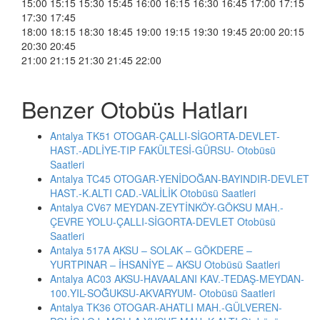
15:00 15:15 15:30 15:45 16:00 16:15 16:30 16:45 17:00 17:15
17:30 17:45
18:00 18:15 18:30 18:45 19:00 19:15 19:30 19:45 20:00 20:15
20:30 20:45
21:00 21:15 21:30 21:45 22:00
Benzer Otobüs Hatları
Antalya TK51 OTOGAR-ÇALLI-SİGORTA-DEVLET-
HAST.-ADLİYE-TIP FAKÜLTESİ-GÜRSU- Otobüsü
Saatleri
Antalya TC45 OTOGAR-YENİDOĞAN-BAYINDIR-DEVLET
HAST.-K.ALTI CAD.-VALİLİK Otobüsü Saatleri
Antalya CV67 MEYDAN-ZEYTİNKÖY-GÖKSU MAH.-
ÇEVRE YOLU-ÇALLI-SİGORTA-DEVLET Otobüsü
Saatleri
Antalya 517A AKSU – SOLAK – GÖKDERE –
YURTPINAR – İHSANİYE – AKSU Otobüsü Saatleri
Antalya AC03 AKSU-HAVAALANI KAV.-TEDAŞ-MEYDAN-
100.YIL-SOĞUKSU-AKVARYUM- Otobüsü Saatleri
Antalya TK36 OTOGAR-AHATLI MAH.-GÜLVEREN-