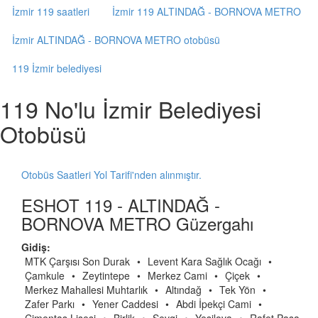
İzmir 119 saatleri
İzmir 119 ALTINDAĞ - BORNOVA METRO
İzmir ALTINDAĞ - BORNOVA METRO otobüsü
119 İzmir belediyesi
119 No'lu İzmir Belediyesi
Otobüsü
Otobüs Saatleri Yol Tarifi'nden alınmıştır.
ESHOT 119 - ALTINDAĞ -
BORNOVA METRO Güzergahı
Gidiş:
MTK Çarşısı Son Durak
•
Levent Kara Sağlık Ocağı
•
Çamkule
•
Zeytintepe
•
Merkez Cami
•
Çiçek
•
Merkez Mahallesi Muhtarlık
•
Altındağ
•
Tek Yön
•
Zafer Parkı
•
Yener Caddesi
•
Abdi İpekçi Cami
•