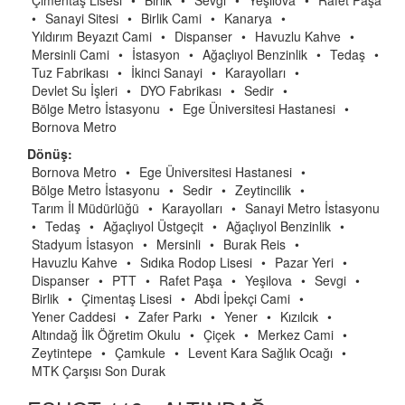
Çimentaş Lisesi
•
Birlik
•
Sevgi
•
Yeşilova
•
Rafet Paşa
•
Sanayi Sitesi
•
Birlik Cami
•
Kanarya
•
Yıldırım Beyazıt Cami
•
Dispanser
•
Havuzlu Kahve
•
Mersinli Cami
•
İstasyon
•
Ağaçlıyol Benzinlik
•
Tedaş
•
Tuz Fabrikası
•
İkinci Sanayi
•
Karayolları
•
Devlet Su İşleri
•
DYO Fabrikası
•
Sedir
•
Bölge Metro İstasyonu
•
Ege Üniversitesi Hastanesi
•
Bornova Metro
Dönüş:
Bornova Metro
•
Ege Üniversitesi Hastanesi
•
Bölge Metro İstasyonu
•
Sedir
•
Zeytincilik
•
Tarım İl Müdürlüğü
•
Karayolları
•
Sanayi Metro İstasyonu
•
Tedaş
•
Ağaçlıyol Üstgeçit
•
Ağaçlıyol Benzinlik
•
Stadyum İstasyon
•
Mersinli
•
Burak Reis
•
Havuzlu Kahve
•
Sıdıka Rodop Lisesi
•
Pazar Yeri
•
Dispanser
•
PTT
•
Rafet Paşa
•
Yeşilova
•
Sevgi
•
Birlik
•
Çimentaş Lisesi
•
Abdi İpekçi Cami
•
Yener Caddesi
•
Zafer Parkı
•
Yener
•
Kızılcık
•
Altındağ İlk Öğretim Okulu
•
Çiçek
•
Merkez Cami
•
Zeytintepe
•
Çamkule
•
Levent Kara Sağlık Ocağı
•
MTK Çarşısı Son Durak