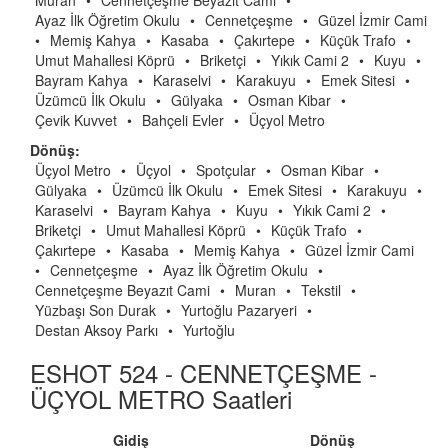
Muran
•
Cennetçeşme Beyazıt Cami
•
Ayaz İlk Öğretim Okulu
•
Cennetçeşme
•
Güzel İzmir Cami
•
Memiş Kahya
•
Kasaba
•
Çakırtepe
•
Küçük Trafo
•
Umut Mahallesi Köprü
•
Briketçi
•
Yıkık Cami 2
•
Kuyu
•
Bayram Kahya
•
Karaselvi
•
Karakuyu
•
Emek Sitesi
•
Üzümcü İlk Okulu
•
Gülyaka
•
Osman Kibar
•
Çevik Kuvvet
•
Bahçeli Evler
•
Üçyol Metro
Dönüş:
Üçyol Metro
•
Üçyol
•
Spotçular
•
Osman Kibar
•
Gülyaka
•
Üzümcü İlk Okulu
•
Emek Sitesi
•
Karakuyu
•
Karaselvi
•
Bayram Kahya
•
Kuyu
•
Yıkık Cami 2
•
Briketçi
•
Umut Mahallesi Köprü
•
Küçük Trafo
•
Çakırtepe
•
Kasaba
•
Memiş Kahya
•
Güzel İzmir Cami
•
Cennetçeşme
•
Ayaz İlk Öğretim Okulu
•
Cennetçeşme Beyazıt Cami
•
Muran
•
Tekstil
•
Yüzbaşı Son Durak
•
Yurtoğlu Pazaryeri
•
Destan Aksoy Parkı
•
Yurtoğlu
ESHOT 524 - CENNETÇEŞME -
ÜÇYOL METRO Saatleri
Gidiş
Dönüş