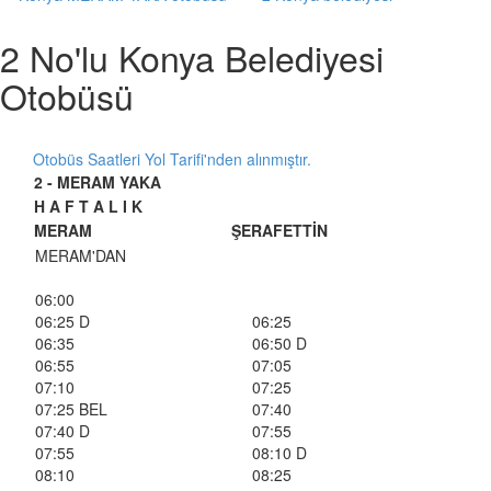
2 No'lu Konya Belediyesi
Otobüsü
Otobüs Saatleri Yol Tarifi'nden alınmıştır.
2 - MERAM YAKA
H A F T A L I K
MERAM
ŞERAFETTİN
MERAM'DAN
06:00
06:25 D
06:25
06:35
06:50 D
06:55
07:05
07:10
07:25
07:25 BEL
07:40
07:40 D
07:55
07:55
08:10 D
08:10
08:25