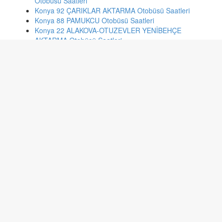
Otobüsü Saatleri
Konya 92 ÇARIKLAR AKTARMA Otobüsü Saatleri
Konya 88 PAMUKCU Otobüsü Saatleri
Konya 22 ALAKOVA-OTUZEVLER YENİBEHÇE
AKTARMA Otobüsü Saatleri
Antalya VC53 VARSAK-KARATAY LİSESİ-DOKUMA-
ÇALLI-SİGORTA-100.YIL-DEVLET HAST.- Otobüsü
Saatleri
Batman 7B 7:HAT:7:B: 34 NOLU ARAÇ:72 DN 045
Otobüsü Saatleri
İzmir 718 CUMAOVASI AKTARMA - TORBALI Otobüsü
Saatleri
İzmir 788 HAVUZBAŞI - BAYINDIR Otobüsü Saatleri
Bursa 3/İ ALTINOVA - HARMANYERİ Otobüsü Saatleri
Sakarya 22/B Ofis Garaj - Camili 1 Otobüsü Saatleri
Ankara 506 SİNCAN AHİ MESUD BLV.-BEŞEVLER
Otobüsü Saatleri
İstanbul km60 VEYSEL KARANİ-METRO-CEVİZLİ
Otobüsü Saatleri
İstanbul 122b YENİDOĞAN-MECİDİYEKÖY Otobüsü
Saatleri
Ankara 533-2 ELVANKENT-SIHHİYE(AYYILDIZ) Otobüsü
Saatleri