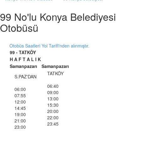
99 No'lu Konya Belediyesi
Otobüsü
Otobüs Saatleri Yol Tarifi'nden alınmıştır.
99 - TATKÖY
H A F T A L I K
Samanpazarı
Samanpazarı
TATKÖY
S.PAZ'DAN
06:40
06:00
09:00
07:55
13:00
12:00
15:30
14:45
20:00
19:00
22:00
21:00
23:45
23:00