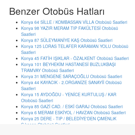
Benzer Otobüs Hatları
Konya 64 SİLLE / KOMBASSAN VİLLA Otobüsü Saatleri
Konya 98 YAZIR MERAM TIP FAKÜLTESİ Otobüsü
Saatleri
Konya 87 SÜLEYMANİYE KAŞ Otobüsü Saatleri
Konya 125 LORAS TELAFER KARAMAN YOLU Otobüsü
Saatleri
Konya 45 FATİH IŞIKLAR - ÖZALKENT Otobüsü Saatleri
Konya 101 BEYHEKİM HASTANESİ BUZLUKBAŞI
TRAMVAY Otobüsü Saatleri
Konya 31 MENGENE SARAÇOĞLU Otobüsü Saatleri
Konya 44 KAYACIK - 2.ORGANİZE SANAYİİ Otobüsü
Saatleri
Konya 15 AYDOĞDU - YENİCE KURTULUŞ / KAR
Otobüsü Saatleri
Konya 85 GAZİ CAD. / ESKİ GARAJ Otobüsü Saatleri
Konya 6 MERAM ESKİYOL / HAVZAN Otobüsü Saatleri
Konya 25 DERE - TIP / BELEDİYE'DEN ÇiMENLiK
S.kasap Otobüsü Saatleri
Konya 66 NİŞANTAŞI / ESENLER Otobüsü Saatleri