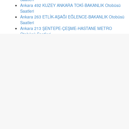
Ankara 492 KUZEY ANKARA TOKİ-BAKANLIK Otobüsü
Saatleri
Ankara 263 ETLİK-AŞAĞI EĞLENCE-BAKANLIK Otobüsü
Saatleri
Ankara 213 ŞENTEPE-ÇEŞME-HASTANE METRO
Otobüsü Saatleri
Ankara 550 ERYAMAN 3-4.ETAP-BATIKENT METRO
Otobüsü Saatleri
Eskişehir 37 Ihlamurkent - Metal Is Bloklari (Siyah)
Otobüsü Saatleri
Batman 2D 2.HAT:2:D:10 NOLU ARAÇ:72 DN 133
Otobüsü Saatleri
İstanbul 132 KARTAL-TEPEÖREN-AKFIRAT Otobüsü
Saatleri
İstanbul 141a ATAKENT MAHALLESİ-MECİDİYEKÖY
Otobüsü Saatleri
Konya 3 DERE YENİYOL Otobüsü Saatleri
Konya 63 ERENKÖY / KUMCULAR Otobüsü Saatleri
Kayseri 551 TALAS ANAYURT MEYSU Otobüsü Saatleri
Malatya 14 MELEKBABA - KAYNARCA HATLARI
Otobüsü Saatleri
Kayseri 241 MİTHATPAŞA HASTANE Otobüsü Saatleri