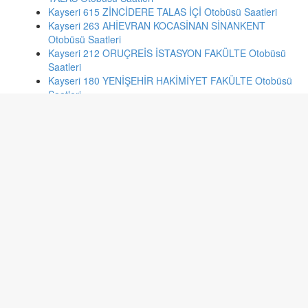
Kayseri 615 ZİNCİDERE TALAS İÇİ Otobüsü Saatleri
Kayseri 263 AHİEVRAN KOCASİNAN SİNANKENT
Otobüsü Saatleri
Kayseri 212 ORUÇREİS İSTASYON FAKÜLTE Otobüsü
Saatleri
Kayseri 180 YENİŞEHİR HAKİMİYET FAKÜLTE Otobüsü
Saatleri
Kayseri 56 BECEN MAH. KARACAÖREN Otobüsü
Saatleri
Kayseri 192 YEŞİL MAH. ÜST GEÇİT İSTASYON CAD.
Otobüsü Saatleri
İzmir 607 AYAKKABICILAR SİTESİ - BALÇOVA Otobüsü
Saatleri
İstanbul 130a KADIKÖY-TUZLA Otobüsü Saatleri
İstanbul 89s SÖĞÜTLÜÇEŞME - ZEYTİNBURNU
METRO Otobüsü Saatleri
İstanbul 93 ZEYTİNBURNU-EMİNÖNÜ Otobüsü Saatleri
İzmir 205 ÇAMLIPINAR - GÜMRÜK Otobüsü Saatleri
Malatya 11 KARAKAVAK HATTI Otobüsü Saatleri
İstanbul 522st SULTANBEYLİ-MECİDİYEKÖY Otobüsü
Saatleri
İzmir 59 BORNOVA METRO - KEMER Otobüsü Saatleri