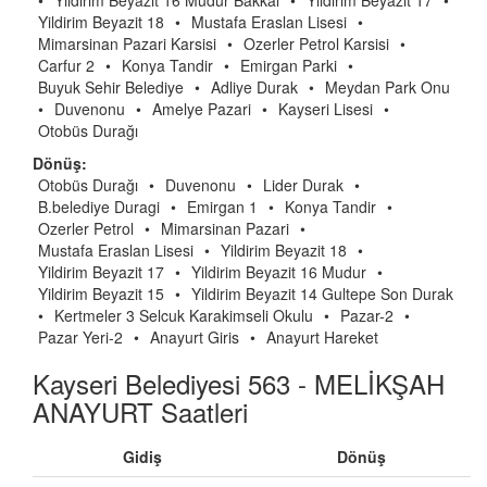
•
Yildirim Beyazit 16 Mudur Bakkal
•
Yildirim Beyazit 17
•
Yildirim Beyazit 18
•
Mustafa Eraslan Lisesi
•
Mimarsinan Pazari Karsisi
•
Ozerler Petrol Karsisi
•
Carfur 2
•
Konya Tandir
•
Emirgan Parki
•
Buyuk Sehir Belediye
•
Adliye Durak
•
Meydan Park Onu
•
Duvenonu
•
Amelye Pazari
•
Kayseri Lisesi
•
Otobüs Durağı
Dönüş:
Otobüs Durağı
•
Duvenonu
•
Lider Durak
•
B.belediye Duragi
•
Emirgan 1
•
Konya Tandir
•
Ozerler Petrol
•
Mimarsinan Pazari
•
Mustafa Eraslan Lisesi
•
Yildirim Beyazit 18
•
Yildirim Beyazit 17
•
Yildirim Beyazit 16 Mudur
•
Yildirim Beyazit 15
•
Yildirim Beyazit 14 Gultepe Son Durak
•
Kertmeler 3 Selcuk Karakimseli Okulu
•
Pazar-2
•
Pazar Yeri-2
•
Anayurt Giris
•
Anayurt Hareket
Kayseri Belediyesi 563 - MELİKŞAH
ANAYURT Saatleri
Gidiş
Dönüş