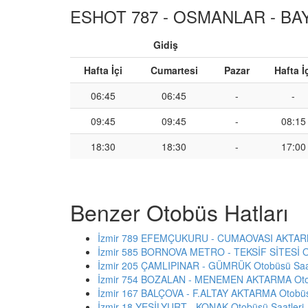
ESHOT 787 - OSMANLAR - BAYI
Gidiş
Hafta İçi
Cumartesi
Pazar
Hafta İ
06:45
06:45
-
-
09:45
09:45
-
08:15
18:30
18:30
-
17:00
Benzer Otobüs Hatları
İzmir 789 EFEMÇUKURU - CUMAOVASI AKTARMA
İzmir 585 BORNOVA METRO - TEKSİF SİTESİ Ot
İzmir 205 ÇAMLIPINAR - GÜMRÜK Otobüsü Saat
İzmir 754 BOZALAN - MENEMEN AKTARMA Otob
İzmir 167 BALÇOVA - F.ALTAY AKTARMA Otobüsü
İzmir 18 YEŞİLYURT - KONAK Otobüsü Saatleri