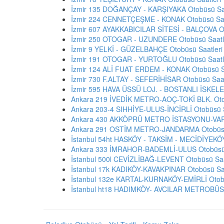
İzmir 135 DOĞANÇAY - KARŞIYAKA Otobüsü Saa
İzmir 224 CENNETÇEŞME - KONAK Otobüsü Saa
İzmir 607 AYAKKABICILAR SİTESİ - BALÇOVA Ot
İzmir 250 OTOGAR - UZUNDERE Otobüsü Saatl
İzmir 9 YELKİ - GÜZELBAHÇE Otobüsü Saatleri
İzmir 191 OTOGAR - YURTOĞLU Otobüsü Saatl
İzmir 124 ALİ FUAT ERDEM - KONAK Otobüsü Sa
İzmir 730 F.ALTAY - SEFERİHİSAR Otobüsü Saat
İzmir 595 HAVA ÜSSÜ LOJ. - BOSTANLI İSKELE 
Ankara 219 İVEDİK METRO-AOÇ-TOKİ BLK. Otob
Ankara 203-4 SIHHİYE-ULUS-İNCİRLİ Otobüsü S
Ankara 430 AKKÖPRÜ METRO İSTASYONU-VARLI
Ankara 291 OSTİM METRO-JANDARMA Otobüsü 
İstanbul 54ht HASKÖY - TAKSİM - MECİDİYEKÖY
Ankara 333 İMRAHOR-BADEMLİ-ULUS Otobüsü 
İstanbul 500l CEVİZLİBAĞ-LEVENT Otobüsü Saa
İstanbul 17k KADIKÖY-KAVAKPINAR Otobüsü Saa
İstanbul 132e KARTAL-KURNAKÖY-EMİRLİ Otobü
İstanbul ht18 HADIMKÖY- AVCILAR METROBÜS 