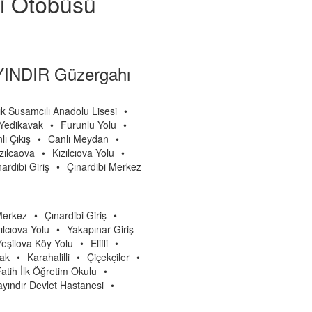
si Otobüsü
INDIR Güzergahı
k Susamcılı Anadolu Lisesi
•
 Yedikavak
•
Furunlu Yolu
•
lı Çıkış
•
Canlı Meydan
•
zılcaova
•
Kızılcıova Yolu
•
ardibi Giriş
•
Çınardibi Merkez
Merkez
•
Çınardibi Giriş
•
ılcıova Yolu
•
Yakapınar Giriş
Yeşilova Köy Yolu
•
Elifli
•
vak
•
Karahalilli
•
Çiçekçiler
•
atih İlk Öğretim Okulu
•
yındır Devlet Hastanesi
•