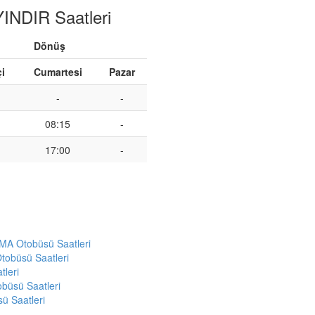
NDIR Saatleri
Dönüş
çi
Cumartesi
Pazar
-
-
08:15
-
17:00
-
 Otobüsü Saatleri
obüsü Saatleri
leri
üsü Saatleri
 Saatleri