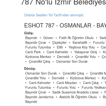
787 No'lu İzmir Belediye
Otobüs Saatleri Yol Tarifi'nden alınmıştır.
ESHOT 787 - OSMANLAR - BAY
Gidiş:
Bayındır
•
Güven
•
Fatih İlk Öğretim Okulu
•
Sadı
Bayındır Çınar
•
Çiçekçiler
•
Karahalilli
•
Furunlu
Furunlu Tulumba
•
Elifli
•
Yeşilova Köy Yolu
•
Can
Canlı Park
•
Canlı Kahveler
•
Yakapınar Giriş
•
Kı
Kızılcıova Merkez
•
Dernekli
•
Çınardibi Yolu
•
Çın
•
Çınardibi Çıkış
•
Osmanlar Son Durak
Dönüş:
Osmanlar Son Durak
•
Çınardibi Çıkış
•
Çınardibi 
Çınardibi Yolu
•
Dernekli
•
Kızılcıova Merkez
•
Kız
•
Canlı Kahveler
•
Canlı Meydan
•
Canlı Çıkış
•
Furunlu Tulumba
•
Furunlu Yolu
•
Furunlu Yedika
Bayındır Çınar
•
Sadık Susamcılı Anadolu Lisesi
•
F
Bayındır Jandarma
•
Atatürk İlk Öğretim Okulu
•
Ba
Bayındır