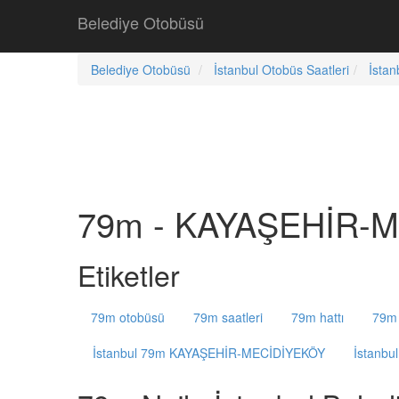
Belediye Otobüsü
Belediye Otobüsü
İstanbul Otobüs Saatleri
İstan
79m - KAYAŞEHİR-ME
Etiketler
79m otobüsü
79m saatleri
79m hattı
79m 
İstanbul 79m KAYAŞEHİR-MECİDİYEKÖY
İstanb