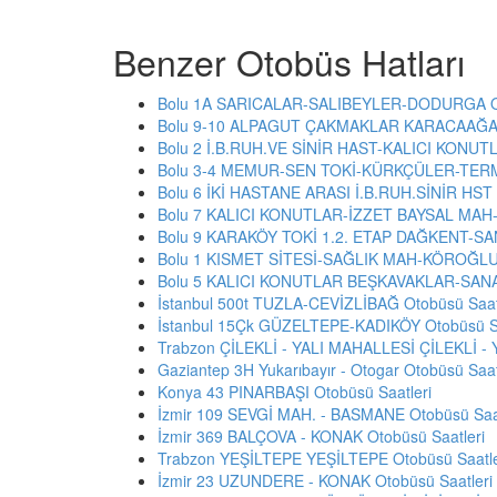
Benzer Otobüs Hatları
Bolu 1A SARICALAR-SALIBEYLER-DODURGA Ot
Bolu 9-10 ALPAGUT ÇAKMAKLAR KARACAAĞAÇ
Bolu 2 İ.B.RUH.VE SİNİR HAST-KALICI KONUTL
Bolu 3-4 MEMUR-SEN TOKİ-KÜRKÇÜLER-TERMİ
Bolu 6 İKİ HASTANE ARASI İ.B.RUH.SİNİR HST 
Bolu 7 KALICI KONUTLAR-İZZET BAYSAL MAH-
Bolu 9 KARAKÖY TOKİ 1.2. ETAP DAĞKENT-SANA
Bolu 1 KISMET SİTESİ-SAĞLIK MAH-KÖROĞLU 
Bolu 5 KALICI KONUTLAR BEŞKAVAKLAR-SANAYİ
İstanbul 500t TUZLA-CEVİZLİBAĞ Otobüsü Saat
İstanbul 15Çk GÜZELTEPE-KADIKÖY Otobüsü Sa
Trabzon ÇİLEKLİ - YALI MAHALLESİ ÇİLEKLİ - 
Gaziantep 3H Yukarıbayır - Otogar Otobüsü Saat
Konya 43 PINARBAŞI Otobüsü Saatleri
İzmir 109 SEVGİ MAH. - BASMANE Otobüsü Saat
İzmir 369 BALÇOVA - KONAK Otobüsü Saatleri
Trabzon YEŞİLTEPE YEŞİLTEPE Otobüsü Saatle
İzmir 23 UZUNDERE - KONAK Otobüsü Saatleri