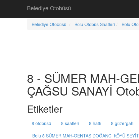
Belediye Otobüsü
Belediye Otobüsü
Bolu Otobüs Saatleri
Bolu Oto
8 - SÜMER MAH-G
ÇAĞSU SANAYİ Otobü
Etiketler
8 otobüsü
8 saatleri
8 hattı
8 güzergahı
Bolu 8 SÜMER MAH-GENTAŞ DOĞANCI KÖYÜ SEYİ