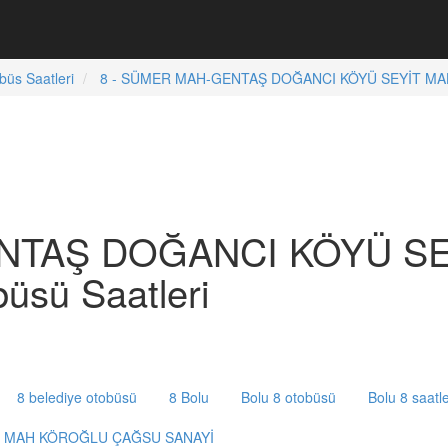
büs Saatleri
8 - SÜMER MAH-GENTAŞ DOĞANCI KÖYÜ SEYİT MAH
ENTAŞ DOĞANCI KÖYÜ S
sü Saatleri
8 belediye otobüsü
8 Bolu
Bolu 8 otobüsü
Bolu 8 saatle
T MAH KÖROĞLU ÇAĞSU SANAYİ