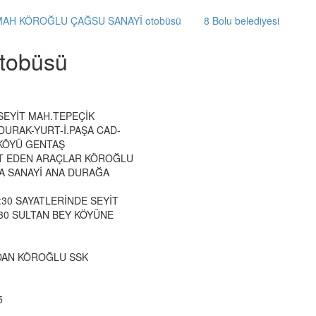
MAH KÖROĞLU ÇAĞSU SANAYİ otobüsü
8 Bolu belediyesi
Otobüsü
SEYİT MAH.TEPEÇİK
DURAK-YURT-İ.PAŞA CAD-
KÖYÜ GENTAŞ
ET EDEN ARAÇLAR KÖROĞLU
A SANAYİ ANA DURAĞA
18:30 SAYATLERİNDE SEYİT
:30 SULTAN BEY KÖYÜNE
DAN KÖROĞLU SSK
5