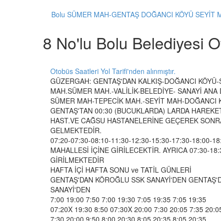
Bolu SÜMER MAH-GENTAŞ DOĞANCI KÖYÜ SEYİT 
8 No'lu Bolu Belediyesi 
Otobüs Saatleri Yol Tarifi'nden alınmıştır.
GÜZERGAH: GENTAŞ'DAN KALKIŞ-DOĞANCI KÖYÜ-
MAH.SÜMER MAH.-VALİLİK-BELEDİYE- SANAYİ ANA 
SÜMER MAH-TEPECİK MAH.-SEYİT MAH-DOĞANCI 
GENTAŞ'TAN 00:30 (BUCUKLARDA) LARDA HAREK
HAST.VE CAĞSU HASTANELERİNE GEÇEREK SONR
GELMEKTEDİR.
07:20-07:30-08:10-11:30-12:30-15:30-17:30-18:00-
MAHALLESİ İÇİNE GİRİLECEKTİR. AYRICA 07:30-18
GİRİLMEKTEDİR
HAFTA İÇİ HAFTA SONU ve TATİL GÜNLERİ
GENTAŞ'DAN KÖROĞLU SSK SANAYİ'DEN GENTAŞ'
SANAYİ'DEN
7:00 19:00 7:50 7:00 19:30 7:05 19:35 7:05 19:35
07:20X 19:30 8:50 07:30X 20:00 7:30 20:05 7:35 20:0
7:30 20:00 9:50 8:00 20:30 8:05 20:35 8:05 20:35