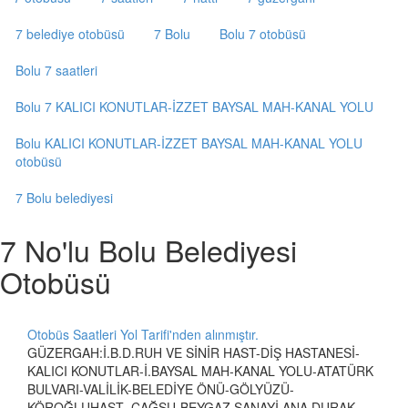
7 belediye otobüsü
7 Bolu
Bolu 7 otobüsü
Bolu 7 saatleri
Bolu 7 KALICI KONUTLAR-İZZET BAYSAL MAH-KANAL YOLU
Bolu KALICI KONUTLAR-İZZET BAYSAL MAH-KANAL YOLU
otobüsü
7 Bolu belediyesi
7 No'lu Bolu Belediyesi
Otobüsü
Otobüs Saatleri Yol Tarifi'nden alınmıştır.
GÜZERGAH:İ.B.D.RUH VE SİNİR HAST-DİŞ HASTANESİ-
KALICI KONUTLAR-İ.BAYSAL MAH-KANAL YOLU-ATATÜRK
BULVARI-VALİLİK-BELEDİYE ÖNÜ-GÖLYÜZÜ-
KÖROĞLUHAST.-CAĞSU-BEYGAZ SANAYİ ANA DURAK-