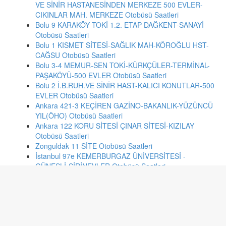
VE SİNİR HASTANESİNDEN MERKEZE 500 EVLER-
CIKINLAR MAH. MERKEZE Otobüsü Saatleri
Bolu 9 KARAKÖY TOKİ 1.2. ETAP DAĞKENT-SANAYİ
Otobüsü Saatleri
Bolu 1 KISMET SİTESİ-SAĞLIK MAH-KÖROĞLU HST-
CAĞSU Otobüsü Saatleri
Bolu 3-4 MEMUR-SEN TOKİ-KÜRKÇÜLER-TERMİNAL-
PAŞAKÖYÜ-500 EVLER Otobüsü Saatleri
Bolu 2 İ.B.RUH.VE SİNİR HAST-KALICI KONUTLAR-500
EVLER Otobüsü Saatleri
Ankara 421-3 KEÇİREN GAZİNO-BAKANLIK-YÜZÜNCÜ
YIL(ÖHO) Otobüsü Saatleri
Ankara 122 KORU SİTESİ ÇINAR SİTESİ-KIZILAY
Otobüsü Saatleri
Zonguldak 11 SİTE Otobüsü Saatleri
İstanbul 97e KEMERBURGAZ ÜNİVERSİTESİ -
GÜNEŞLİ-ŞİRİNEVLER Otobüsü Saatleri
Konya 55 BUHARA ALAADDİN Otobüsü Saatleri
Kayseri 200 BOZTEPE İSTASYON CAD. Otobüsü Saatleri
Ankara 464 SUBAYEVLERİ-EMEK-BAHÇELİEVLER
Otobüsü Saatleri
Kayseri 144 ANBAR HASTANE Otobüsü Saatleri