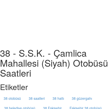
38 - S.S.K. - Çamlica
Mahallesi (Siyah) Otobüsü
Saatleri
Etiketler
38 otobüsü
38 saatleri
38 hattı
38 güzergahı
38 belediye otobüsü
38 Eskişehir
Eskişehir 38 otobüsü