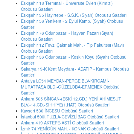
Eskişehir 18 Terminal - Üniversite Evleri (Kirmizi)
Otobüsü Saatleri
Eskişehir 35 Hayırtepe - S.S.K. (Siyah) Otobüsü Saatleri
Eskişehir 56 Yenikent - 2 Eylül Kamp. (Siyah) Otobüsü
Saatleri
Eskişehir 76 Odunpazarı - Hayvan Pazarı (Siyah)
Otobüsü Saatleri
Eskişehir 12 Fevzi Çakmak Mah. - Tip Fakültesi (Mavi)
Otobüsü Saatleri
Eskişehir 36 Odunpazarı - Keskin Köyü (Siyah) Otobüsü
Saatleri
Sakarya 19-K Kent Meydanı - ADATIP - Kampus Otobüsü
Saatleri
Antalya LC54 MEYDAN-PERGE BLV-KIRCAMİ-
MURATPAŞA BLD.-GÜZELOBA-ERMENEK Otobüsü
Saatleri
Ankara 565 SİNCAN-(ESKİ 12.CD.) YENİ AHİMESUT
BLV.-14.CD.-SIHHİYE(1.HAT) Otobüsü Saatleri
Kayseri 530 İNCESU Otobüsü Saatleri
İstanbul 500t TUZLA-CEVİZLİBAĞ Otobüsü Saatleri
Ankara 419 AKTEPE-AŞTİ Otobüsü Saatleri
İzmir 74 YENİGÜN MAH. - KONAK Otobüsü Saatleri