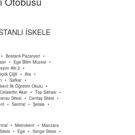
si Otobüsü
STANLI İSKELE
•
Bostanlı Pazaryeri
•
ser
•
Ege Bilim Müzesi
•
asyon Altı 2
•
çük Çiğli
•
Ata
•
ı
•
Safkar
•
kent İlk Öğretim Okulu
•
Celalettin Akar
•
Top Sahası
•
ansu Sitesi
•
Centaş Sitesi
•
nt
•
Santral
•
Şelale
•
tral
•
Metrokent
•
Manzara
Sitesi
•
Ege
•
Simge Sitesi
•