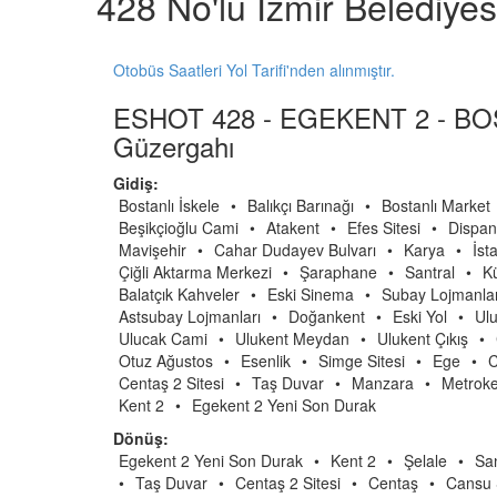
428 No'lu İzmir Belediye
Otobüs Saatleri Yol Tarifi'nden alınmıştır.
ESHOT 428 - EGEKENT 2 - BO
Güzergahı
Gidiş:
Bostanlı İskele
•
Balıkçı Barınağı
•
Bostanlı Market
Beşikçioğlu Cami
•
Atakent
•
Efes Sitesi
•
Dispan
Mavişehir
•
Cahar Dudayev Bulvarı
•
Karya
•
İst
Çiğli Aktarma Merkezi
•
Şaraphane
•
Santral
•
Kü
Balatçık Kahveler
•
Eski Sinema
•
Subay Lojmanlar
Astsubay Lojmanları
•
Doğankent
•
Eski Yol
•
Ulu
Ulucak Cami
•
Ulukent Meydan
•
Ulukent Çıkış
•
Otuz Ağustos
•
Esenlik
•
Simge Sitesi
•
Ege
•
C
Centaş 2 Sitesi
•
Taş Duvar
•
Manzara
•
Metroke
Kent 2
•
Egekent 2 Yeni Son Durak
Dönüş:
Egekent 2 Yeni Son Durak
•
Kent 2
•
Şelale
•
San
•
Taş Duvar
•
Centaş 2 Sitesi
•
Centaş
•
Cansu 