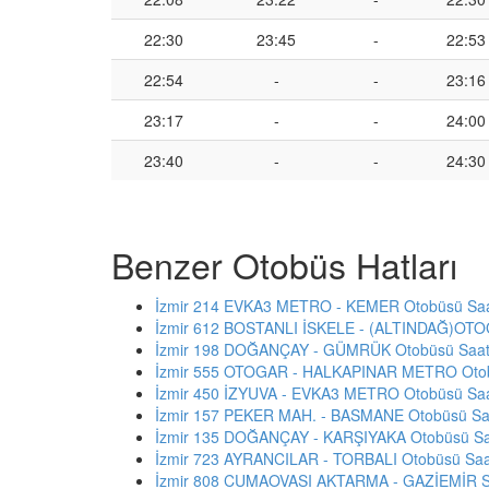
22:30
23:45
-
22:53
22:54
-
-
23:16
23:17
-
-
24:00
23:40
-
-
24:30
Benzer Otobüs Hatları
İzmir 214 EVKA3 METRO - KEMER Otobüsü Saat
İzmir 612 BOSTANLI İSKELE - (ALTINDAĞ)OTOG
İzmir 198 DOĞANÇAY - GÜMRÜK Otobüsü Saatl
İzmir 555 OTOGAR - HALKAPINAR METRO Otobü
İzmir 450 İZYUVA - EVKA3 METRO Otobüsü Saat
İzmir 157 PEKER MAH. - BASMANE Otobüsü Saa
İzmir 135 DOĞANÇAY - KARŞIYAKA Otobüsü Saa
İzmir 723 AYRANCILAR - TORBALI Otobüsü Saat
İzmir 808 CUMAOVASI AKTARMA - GAZİEMİR S