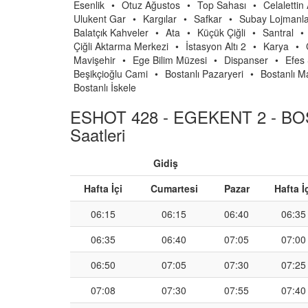
Esenlik
•
Otuz Ağustos
•
Top Sahası
•
Celalettin
Ulukent Gar
•
Kargılar
•
Safkar
•
Subay Lojmanla
Balatçık Kahveler
•
Ata
•
Küçük Çiğli
•
Santral
•
Çiğli Aktarma Merkezi
•
İstasyon Altı 2
•
Karya
•
Mavişehir
•
Ege Bilim Müzesi
•
Dispanser
•
Efes 
Beşikçioğlu Cami
•
Bostanlı Pazaryeri
•
Bostanlı M
Bostanlı İskele
ESHOT 428 - EGEKENT 2 - BO
Saatleri
Gidiş
Hafta İçi
Cumartesi
Pazar
Hafta İ
06:15
06:15
06:40
06:35
06:35
06:40
07:05
07:00
06:50
07:05
07:30
07:25
07:08
07:30
07:55
07:40