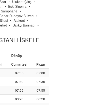
 Akar
•
Ulukent Çıkış
•
rı
•
Eski Sinema
•
Şaraphane
•
Cahar Dudayev Bulvarı
•
Sitesi
•
Atakent
•
arket
•
Balıkçı Barınağı
•
STANLI İSKELE
Dönüş
çi
Cumartesi
Pazar
07:05
07:00
07:30
07:30
07:55
07:55
08:20
08:20