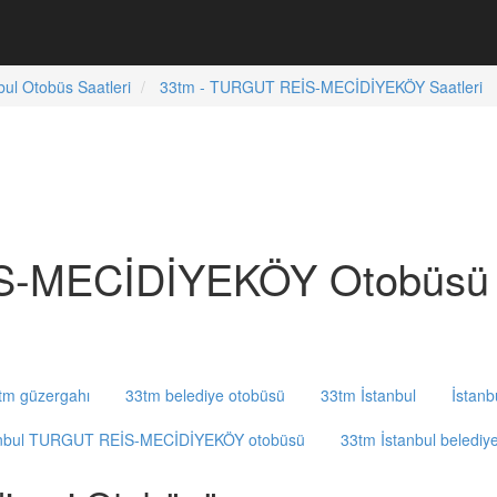
bul Otobüs Saatleri
33tm - TURGUT REİS-MECİDİYEKÖY Saatleri
-MECİDİYEKÖY Otobüsü S
tm güzergahı
33tm belediye otobüsü
33tm İstanbul
İstanb
anbul TURGUT REİS-MECİDİYEKÖY otobüsü
33tm İstanbul belediye