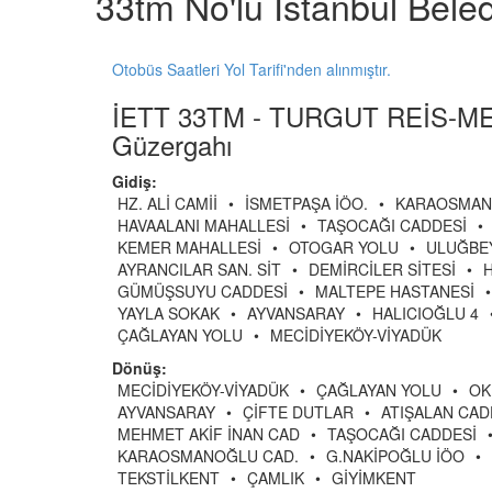
33tm No'lu İstanbul Bele
Otobüs Saatleri Yol Tarifi'nden alınmıştır.
İETT 33TM - TURGUT REİS-M
Güzergahı
Gidiş:
HZ. ALİ CAMİİ
•
İSMETPAŞA İÖO.
•
KARAOSMAN
HAVAALANI MAHALLESİ
•
TAŞOCAĞI CADDESİ
•
KEMER MAHALLESİ
•
OTOGAR YOLU
•
ULUĞBE
AYRANCILAR SAN. SİT
•
DEMİRCİLER SİTESİ
•
GÜMÜŞSUYU CADDESİ
•
MALTEPE HASTANESİ
•
YAYLA SOKAK
•
AYVANSARAY
•
HALICIOĞLU 4
ÇAĞLAYAN YOLU
•
MECİDİYEKÖY-VİYADÜK
Dönüş:
MECİDİYEKÖY-VİYADÜK
•
ÇAĞLAYAN YOLU
•
OK
AYVANSARAY
•
ÇİFTE DUTLAR
•
ATIŞALAN CAD
MEHMET AKİF İNAN CAD
•
TAŞOCAĞI CADDESİ
KARAOSMANOĞLU CAD.
•
G.NAKİPOĞLU İÖO
•
TEKSTİLKENT
•
ÇAMLIK
•
GİYİMKENT