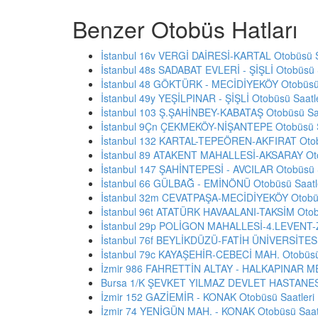
Benzer Otobüs Hatları
İstanbul 16v VERGİ DAİRESİ-KARTAL Otobüsü S
İstanbul 48s SADABAT EVLERİ - ŞİŞLİ Otobüsü S
İstanbul 48 GÖKTÜRK - MECİDİYEKÖY Otobüsü 
İstanbul 49y YEŞİLPINAR - ŞİŞLİ Otobüsü Saatle
İstanbul 103 Ş.ŞAHİNBEY-KABATAŞ Otobüsü Saa
İstanbul 9Çn ÇEKMEKÖY-NİŞANTEPE Otobüsü S
İstanbul 132 KARTAL-TEPEÖREN-AKFIRAT Otobü
İstanbul 89 ATAKENT MAHALLESİ-AKSARAY Oto
İstanbul 147 ŞAHİNTEPESİ - AVCILAR Otobüsü S
İstanbul 66 GÜLBAĞ - EMİNÖNÜ Otobüsü Saatl
İstanbul 32m CEVATPAŞA-MECİDİYEKÖY Otobüs
İstanbul 96t ATATÜRK HAVAALANI-TAKSİM Otobü
İstanbul 29p POLİGON MAHALLESİ-4.LEVENT-
İstanbul 76f BEYLİKDÜZÜ-FATİH ÜNİVERSİTESİ 
İstanbul 79c KAYAŞEHİR-CEBECİ MAH. Otobüsü 
İzmir 986 FAHRETTİN ALTAY - HALKAPINAR ME
Bursa 1/K ŞEVKET YILMAZ DEVLET HASTANESİ 
İzmir 152 GAZİEMİR - KONAK Otobüsü Saatleri
İzmir 74 YENİGÜN MAH. - KONAK Otobüsü Saatl