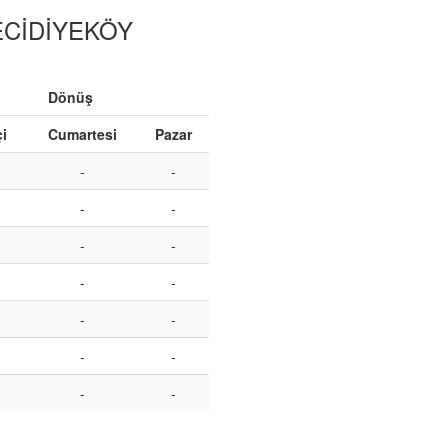
ECİDİYEKÖY
Dönüş
çi
Cumartesi
Pazar
-
-
-
-
-
-
-
-
-
-
-
-
-
-