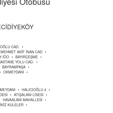
diyesi Otobüsü
ECİDİYEKÖY
OĞLU CAD.
•
MEHMET AKİF İNAN CAD
•
Y İÖO
•
BAYIRÇEŞME
•
HASTANE YOLU CAD.
•
BAYRAMPAŞA
•
•
OKMEYDANI
•
MEYDANI
•
HALICIOĞLU 4
•
DESİ
•
ATIŞALANI LİSESİ
•
•
HAVAALANI MAHALLESİ
•
İKİZ KULELER
•