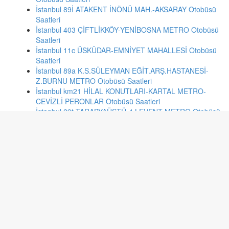
İstanbul 89İ ATAKENT İNÖNÜ MAH.-AKSARAY Otobüsü
Saatleri
İstanbul 403 ÇİFTLİKKÖY-YENİBOSNA METRO Otobüsü
Saatleri
İstanbul 11c ÜSKÜDAR-EMNİYET MAHALLESİ Otobüsü
Saatleri
İstanbul 89a K.S.SÜLEYMAN EĞİT.ARŞ.HASTANESİ-
Z.BURNU METRO Otobüsü Saatleri
İstanbul km21 HİLAL KONUTLARI-KARTAL METRO-
CEVİZLİ PERONLAR Otobüsü Saatleri
İstanbul 29t TARABYAÜSTÜ-4.LEVENT METRO Otobüsü
Saatleri
İstanbul 133gp KARTAL-GÖÇBEYLİ Otobüsü Saatleri
İstanbul 36ht CEBECİ MAHALLESİ-TAŞOLUK-HARAÇCI
Otobüsü Saatleri
Ankara 388 OPERA-YUKARI AYRANCI-KÜÇÜKESAT
Otobüsü Saatleri
Adana 132 HASTANELER - GÜLBAHÇESİ Otobüsü
Saatleri
Kayseri 164 KAYABAŞI HASTANE FAKÜLTE Otobüsü
Saatleri
Adana 176 SALBAŞ - ÇİFTEMİNARE Otobüsü Saatleri