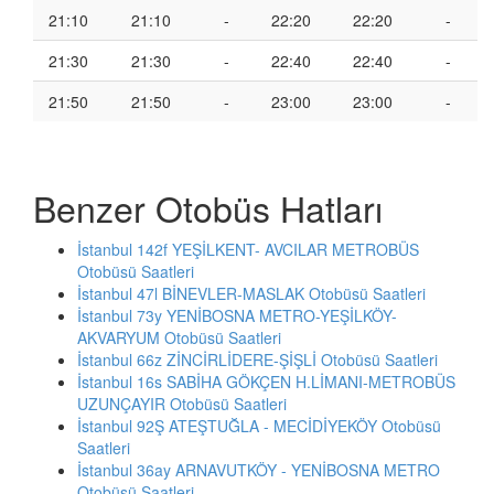
21:10
21:10
-
22:20
22:20
-
21:30
21:30
-
22:40
22:40
-
21:50
21:50
-
23:00
23:00
-
Benzer Otobüs Hatları
İstanbul 142f YEŞİLKENT- AVCILAR METROBÜS
Otobüsü Saatleri
İstanbul 47l BİNEVLER-MASLAK Otobüsü Saatleri
İstanbul 73y YENİBOSNA METRO-YEŞİLKÖY-
AKVARYUM Otobüsü Saatleri
İstanbul 66z ZİNCİRLİDERE-ŞİŞLİ Otobüsü Saatleri
İstanbul 16s SABİHA GÖKÇEN H.LİMANI-METROBÜS
UZUNÇAYIR Otobüsü Saatleri
İstanbul 92Ş ATEŞTUĞLA - MECİDİYEKÖY Otobüsü
Saatleri
İstanbul 36ay ARNAVUTKÖY - YENİBOSNA METRO
Otobüsü Saatleri