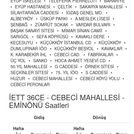
EYÜP İSKELESİ
•
TELEFERİK PİERRELOTİ
•
BAHARİYE
•
EYÜP HASTANESİ
•
ÇELTİK
•
SAKARYA MAHALLESİ
•
SİLAHTARAĞA CADDESİ
•
İGDAŞ GENEL MD.
•
ALİBEYKÖY
•
ÜSKÜP PARKI
•
A.MESLEK LİSESİ
•
ŞENBAĞ
•
ZÜMRÜT SOKAK
•
VARDAR BULVARI
•
BAŞAK SANAYİ SİTESİ
•
MİMAR SİNAN CAMİİ
•
SARIGÖL
•
SEFA KÖPRÜSÜ
•
KAVAKLI DERE
•
KEÇESUYU
•
KÜÇÜKKÖY İSTANBUL CD
•
KÜÇÜKKÖY
•
DUMLUPINAR İÖO
•
KÜÇÜKKÖY BEŞYOL
•
KAVAKLAR
•
K. KARABEKİR İHL
•
CEBECİ CAD.
•
FABRİKALAR
•
ÜÇ YOL
•
SANKO
•
HOCA AHMET YESEVİ CD
•
50.YIL MAHALLESİ
•
G CADDESİ
•
ÖRNEK SİTESİ
•
SEÇKİNLER SİTESİ
•
75. YIL İÖO
•
S CADDESİ
•
HUZUR
•
CEBECİ MAHALLESİ
•
CEBECİ KÖYÜ YOLU
•
CEBECİ PERONLAR
İETT 36CE - CEBECİ MAHALLESİ -
EMİNÖNÜ Saatleri
Gidiş
Dönüş
Hafta
Hafta