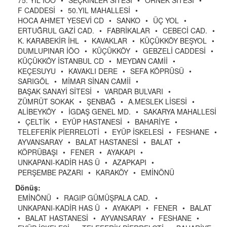
75. YIL İÖO
•
SEÇKİNLER SİTESİ
•
ÖRNEK SİTESİ
•
F CADDESİ
•
50.YIL MAHALLESİ
•
HOCA AHMET YESEVİ CD
•
SANKO
•
ÜÇ YOL
•
ERTUĞRUL GAZİ CAD.
•
FABRİKALAR
•
CEBECİ CAD.
•
K. KARABEKİR İHL
•
KAVAKLAR
•
KÜÇÜKKÖY BEŞYOL
•
DUMLUPINAR İÖO
•
KÜÇÜKKÖY
•
GEBZELİ CADDESİ
•
KÜÇÜKKÖY İSTANBUL CD
•
MEYDAN CAMİİ
•
KEÇESUYU
•
KAVAKLI DERE
•
SEFA KÖPRÜSÜ
•
SARIGÖL
•
MİMAR SİNAN CAMİİ
•
BAŞAK SANAYİ SİTESİ
•
VARDAR BULVARI
•
ZÜMRÜT SOKAK
•
ŞENBAĞ
•
A.MESLEK LİSESİ
•
ALİBEYKÖY
•
İGDAŞ GENEL MD.
•
SAKARYA MAHALLESİ
•
ÇELTİK
•
EYÜP HASTANESİ
•
BAHARİYE
•
TELEFERİK PİERRELOTİ
•
EYÜP İSKELESİ
•
FESHANE
•
AYVANSARAY
•
BALAT HASTANESİ
•
BALAT
•
KÖPRÜBAŞI
•
FENER
•
AYAKAPI
•
UNKAPANI-KADİR HAS Ü
•
AZAPKAPI
•
PERŞEMBE PAZARI
•
KARAKÖY
•
EMİNÖNÜ
Dönüş:
EMİNÖNÜ
•
RAGIP GÜMÜŞPALA CAD.
•
UNKAPANI-KADİR HAS Ü
•
AYAKAPI
•
FENER
•
BALAT
•
BALAT HASTANESİ
•
AYVANSARAY
•
FESHANE
•